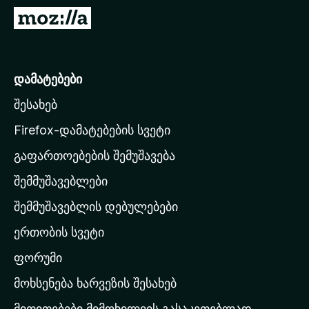
დ
M
ა
o
მ
z
ა
i
დამატებები
ტ
l
ე
შესახებ
l
ბ
a
ე
Firefox-დამატებების სვეტი
ბ
-
გაფართოებების შემუშავება
ი
ს
შემმუშავებლები
მ
თ
შემმუშავებლის დებულებები
ა
ერთობის სვეტი
ვ
ა
ფორუმი
რ
მოხსენება ხარვეზის შესახებ
გ
მითითებები მიმოხილვის გასაკეთებლად