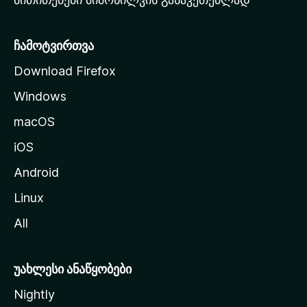
ვ
ე
რ
ჩამოტვირთვა
დ
Download Firefox
ზ
Windows
ე
გ
macOS
ა
iOS
დ
ა
Android
ს
Linux
ვ
All
ლ
ა
უახლესი ანაწყობები
Nightly