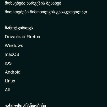
რ
მოხსენება ხარვეზის შესახებ
გ
მითითებები მიმოხილვის გასაკეთებლად
ვ
ე
რ
ჩამოტვირთვა
დ
Download Firefox
ზ
Windows
ე
გ
macOS
ა
iOS
დ
ა
Android
ს
Linux
ვ
All
ლ
ა
უახლესი ანაწყობები