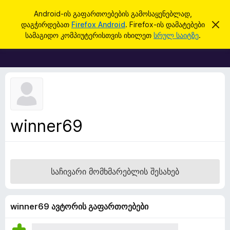
ძ
შესვლა
Android-ის გაფართოებების გამოსაყენებლად,
ი
დაგჭირდებათ
Firefox Android
. Firefox-ის დამატებები
ა
F
მ
ე
სამაგიდო კომპიუტერისთვის იხილეთ
სრულ საიტზე
.
შ
i
ბ
ე
r
ტ
ა
ყ
e
ო
f
ბ
ი
o
ნ
x
ე
ბ
-
winner69
ი
ბ
ს
დ
რ
ა
ა
მ
ა
უ
საჩივარი მომხმარებლის შესახებ
ლ
ზ
ვ
ა
ე
რ
winner69 ავტორის გაფართოებები
ი
ს