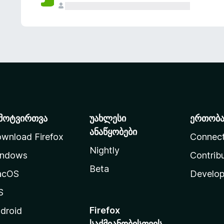
მოტვირთვა
უახლესი
ერთობ
ანაწყობები
wnload Firefox
Connec
Nightly
ndows
Contrib
Beta
acOS
Develop
S
Firefox
droid
საქმიანობისთვის