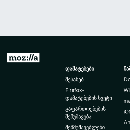
M
o
დამატებები
ჩა
z
შესახებ
Do
i
l
Firefox-
Wi
l
დამატებების სვეტი
m
a
გაფართოებების
-
iO
შემუშავება
ს
An
მ
შემმუშავებლები