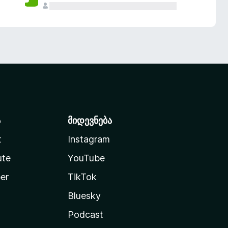
ა
მიდევნება
t
Instagram
ute
YouTube
er
TikTok
Bluesky
Podcast