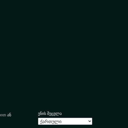
ენის შეცვლა
იით
ან