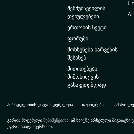
Li
თ
შემმუშავებლის
ა
All
დებულებები
ვ
ერთობის სვეტი
ა
რ
ფორუმი
გ
მოხსენება ხარვეზის
ვ
შესახებ
ე
მითითებები
რ
მიმოხილვის
დ
გასაკეთებლად
ზ
ე
გ
პირადულობის დაცვის დებულება
ფუნთუშები
სამართლებ
ა
დ
გარდა მოცემული
შენიშვნებისა
, ამ საიტზე არსებული შიგთავს
ა
უფრო ახალი ვერსიით.