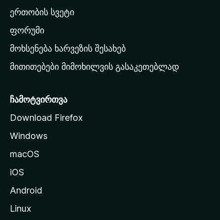
ა
ერთობის სვეტი
ვ
ა
ფორუმი
რ
მოხსენება ხარვეზის შესახებ
გ
მითითებები მიმოხილვის გასაკეთებლად
ვ
ე
რ
ჩამოტვირთვა
დ
Download Firefox
ზ
Windows
ე
გ
macOS
ა
iOS
დ
ა
Android
ს
Linux
ვ