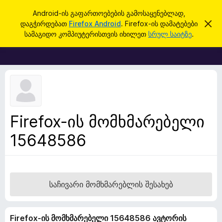
ძ
შესვლა
Android-ის გაფართოებების გამოსაყენებლად,
ი
დაგჭირდებათ
Firefox Android
. Firefox-ის დამატებები
ა
F
მ
ე
სამაგიდო კომპიუტერისთვის იხილეთ
სრულ საიტზე
.
შ
i
ბ
ე
r
ტ
ა
ყ
e
ო
f
ბ
ი
o
ნ
x
ე
ბ
-
Firefox-ის მომხმარებელი
ი
ბ
ს
დ
15648586
რ
ა
ა
მ
ა
უ
ლ
ზ
ვ
ა
ე
საჩივარი მომხმარებლის შესახებ
რ
ი
Firefox-ის მომხმარებელი 15648586 ავტორის
ს