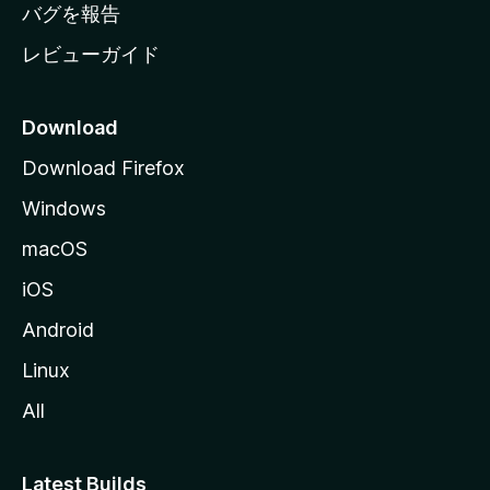
へ
バグを報告
レビューガイド
Download
Download Firefox
Windows
macOS
iOS
Android
Linux
All
Latest Builds