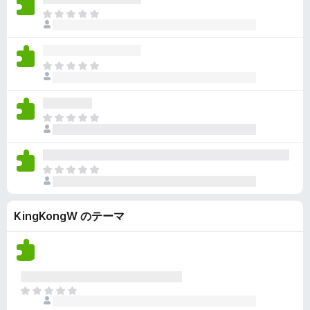
ん
価
い
ま
さ
ま
だ
れ
せ
評
て
ん
価
い
ま
さ
ま
だ
れ
せ
評
て
ん
価
い
ま
さ
ま
だ
れ
せ
評
て
ん
価
い
ま
さ
ま
だ
れ
せ
評
て
ん
KingKongW のテーマ
価
い
さ
ま
れ
せ
て
ん
い
ま
ま
せ
だ