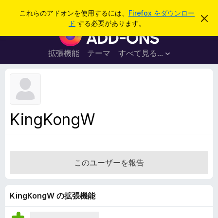
検
ログイン
これらのアドオンを使用するには、
Firefox をダウンロー
こ
索
ド
する必要があります。
の
F
お
i
知
ら
r
拡張機能
テーマ
すべて見る...
せ
e
を
閉
f
じ
o
る
x
ブ
KingKongW
ラ
ウ
ザ
ー
このユーザーを報告
ア
ド
オ
KingKongW の拡張機能
ン