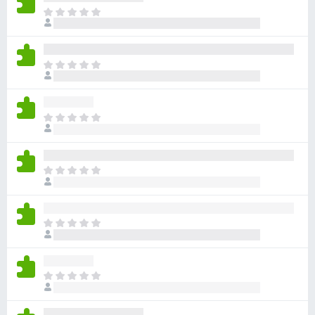
ま
だ
評
価
ま
さ
だ
れ
評
て
価
い
ま
さ
ま
だ
れ
せ
評
て
ん
価
い
ま
さ
ま
だ
れ
せ
評
て
ん
価
い
ま
さ
ま
だ
れ
せ
評
て
ん
価
い
ま
さ
ま
だ
れ
せ
評
て