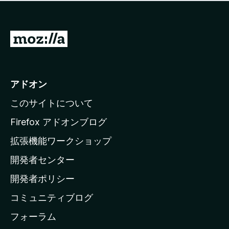
価
せ
さ
ん
れ
て
M
い
o
ま
z
せ
ん
i
アドオン
l
このサイトについて
l
a
Firefox アドオンブログ
の
拡張機能ワークショップ
ホ
開発者センター
ー
ム
開発者ポリシー
ペ
コミュニティブログ
ー
ジ
フォーラム