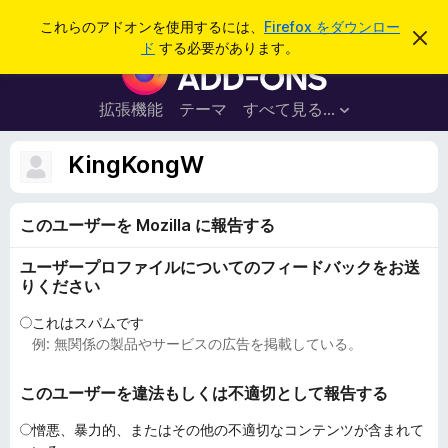
検
ログイン
これらのアドオンを使用するには、
Firefox をダウンロー
こ
索
ド
する必要があります。
の
F
お
i
知
ら
r
拡張機能
テーマ
すべて見る...
せ
e
を
閉
f
KingKongW
じ
o
る
x
このユーザーを Mozilla に報告する
ブ
ラ
ユーザープロファイルについてのフィードバックをお送
ウ
りください
ザ
ー
これはスパムです
例: 無関係の製品やサービスの広告を掲載している。
ア
ド
このユーザーを違法もしくは不適切として報告する
オ
ン
憎悪、暴力的、またはその他の不適切なコンテンツが含まれて