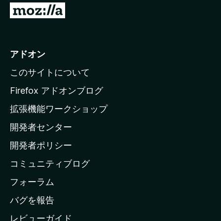
M
o
z
i
アドオン
l
このサイトについて
l
a
Firefox アドオンブログ
の
拡張機能ワークショップ
ホ
開発者センター
ー
ム
開発者ポリシー
ペ
コミュニティブログ
ー
ジ
フォーラム
へ
バグを報告
レビューガイド