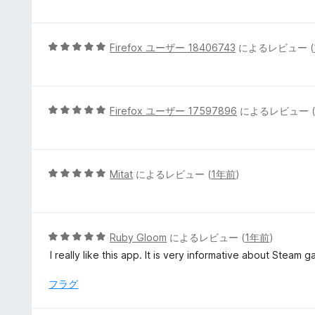
評
階
価
中
5
5
Firefox ユーザー 18406743
によるレビュー (
の
段
評
階
価
中
5
5
Firefox ユーザー 17597896
によるレビュー 
の
段
評
階
価
中
5
5
Mitat
によるレビュー (
1年前
)
の
段
評
階
価
中
5
5
Ruby Gloom
によるレビュー (
1年前
)
の
段
I really like this app. It is very informative about Steam 
評
階
価
中
フラグ
5
の