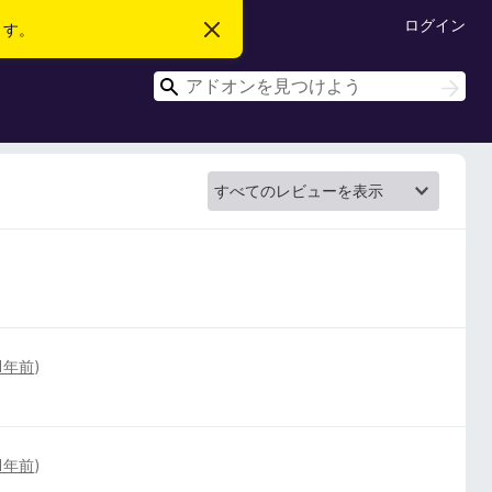
ログイン
ます。
こ
の
お
検
知
検
ら
索
索
せ
を
閉
じ
る
1年前
)
1年前
)