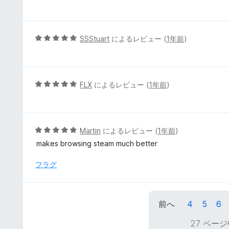
段
評
階
価
中
5
5
SSStuart
によるレビュー (
1年前
)
の
段
評
階
価
中
5
5
FLX
によるレビュー (
1年前
)
の
段
評
階
価
中
5
5
Martin
によるレビュー (
1年前
)
の
段
makes browsing steam much better
評
階
価
中
フラグ
5
の
評
前へ
4
5
6
価
27 ページ