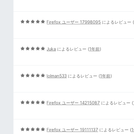
段
評
階
価
中
5
5
Firefox ユーザー 17998095
によるレビュー 
の
段
評
階
価
中
5
5
Juka
によるレビュー (
1年前
)
の
段
評
階
価
中
5
5
lolman533
によるレビュー (
1年前
)
の
段
評
階
価
中
5
5
Firefox ユーザー 14215087
によるレビュー (
の
段
評
階
価
中
5
5
Firefox ユーザー 19111137
によるレビュー (
の