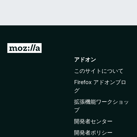
M
o
アドオン
z
このサイトについて
i
l
Firefox アドオンブロ
l
グ
a
拡張機能ワークショッ
の
プ
ホ
ー
開発者センター
ム
開発者ポリシー