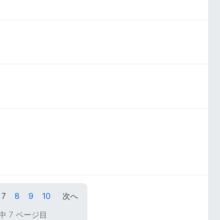
7
8
9
10
次へ
中 7 ページ目