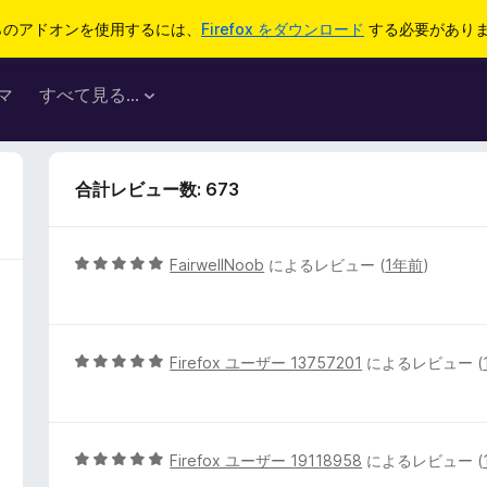
らのアドオンを使用するには、
Firefox をダウンロード
する必要があり
マ
すべて見る...
合計レビュー数: 673
5
FairwellNoob
によるレビュー (
1年前
)
段
階
中
5
5
Firefox ユーザー 13757201
によるレビュー (
の
段
評
階
価
中
5
5
Firefox ユーザー 19118958
によるレビュー (
の
段