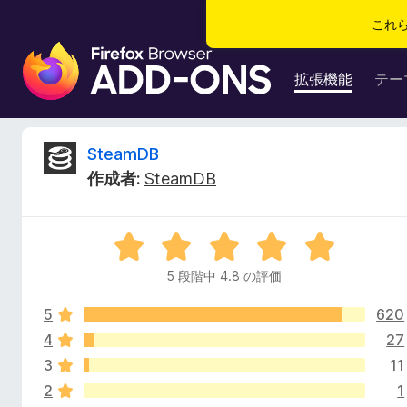
これ
F
i
拡張機能
テー
r
e
f
S
SteamDB
o
作成者:
SteamDB
x
t
ブ
ラ
e
5
ウ
段
ザ
5 段階中 4.8 の評価
a
階
ー
中
ア
5
620
4
m
ド
.
4
27
8
オ
3
11
D
の
ン
2
1
評