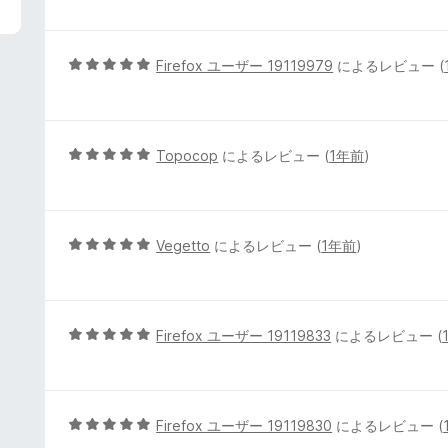
評
階
価
中
5
5
Firefox ユーザー 19119979
によるレビュー (
の
段
評
階
価
中
5
5
Topocop
によるレビュー (
1年前
)
の
段
評
階
価
中
5
5
Vegetto
によるレビュー (
1年前
)
の
段
評
階
価
中
5
5
Firefox ユーザー 19119833
によるレビュー (
の
段
評
階
価
中
5
5
Firefox ユーザー 19119830
によるレビュー (
の
段