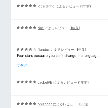
評
5
Ricardinho
によるレビュー (
1年前
)
価
段
階
中
5
5
Nas
によるレビュー (
1年前
)
の
段
評
階
価
中
5
5
Dandus
によるレビュー (
1年前
)
の
段
Four stars because you can't change the language.
評
階
価
中
フラグ
4
の
評
5
JackelPB
によるレビュー (
1年前
)
価
段
階
中
5
5
bblacher
によるレビュー (
1年前
)
の