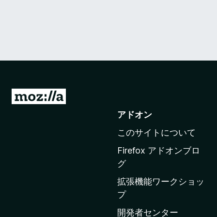
M
o
アドオン
z
このサイトについて
i
l
Firefox アドオンブロ
l
グ
a
拡張機能ワークショッ
の
プ
ホ
ー
開発者センター