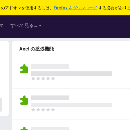
らのアドオンを使用するには、
Firefox をダウンロード
する必要があり
マ
すべて見る...
Axel の拡張機能
ま
だ
評
価
さ
れ
ま
て
だ
い
評
ま
価