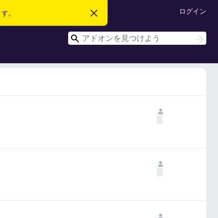
ログイン
ます。
こ
の
お
検
知
検
ら
索
索
せ
を
閉
じ
る