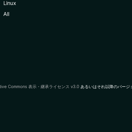
Linux
All
ative Commons 表示・継承ライセンス v3.0
あるいはそれ以降のバージ