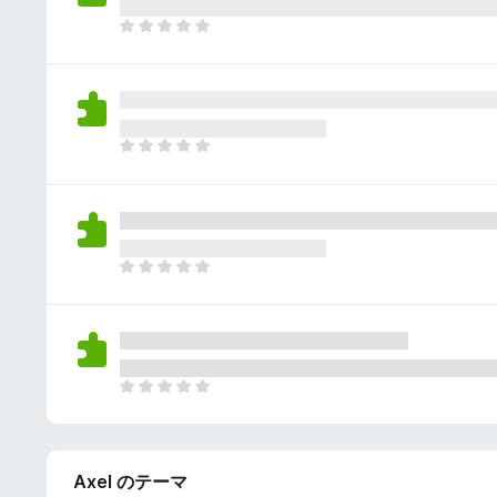
さ
ん
れ
ま
て
だ
い
評
ま
価
せ
さ
ん
れ
ま
て
だ
い
評
ま
価
せ
さ
ん
れ
ま
て
だ
い
評
ま
価
せ
さ
ん
れ
ま
て
だ
い
評
ま
価
せ
Axel のテーマ
さ