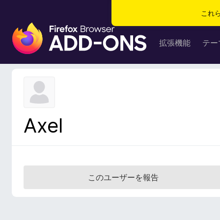
これ
F
i
拡張機能
テー
r
e
f
o
x
ブ
Axel
ラ
ウ
ザ
ー
ア
このユーザーを報告
ド
オ
ン