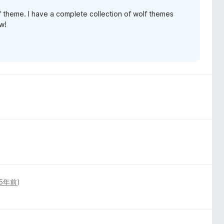
 theme. I have a complete collection of wolf themes
ew!
5年前
)