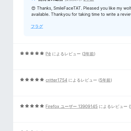
価
😍 Thanks, SmileFaceTAT. Pleased you like my wolf
available. Thankyou for taking time to write a revi
フラグ
5
Pê
によるレビュー (
3年前
)
段
階
中
5
5
critter1754
によるレビュー (
5年前
)
の
段
評
階
価
中
5
5
Firefox ユーザー 13909145
によるレビュー (
の
段
評
階
価
中
5