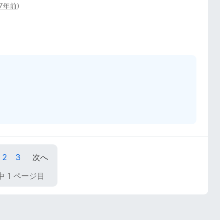
7年前
)
2
3
次へ
中 1 ページ目