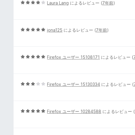
5
5
Laura Lang
によるレビュー (
7年前
)
の
段
評
階
価
中
4
5
jona125
によるレビュー (
7年前
)
の
段
評
階
価
中
5
5
Firefox ユーザー 15108171
によるレビュー (
の
段
評
階
価
中
5
5
Firefox ユーザー 15130334
によるレビュー (
の
段
評
階
価
中
3
5
Firefox ユーザー 10284588
によるレビュー (
の
段
評
階
価
中