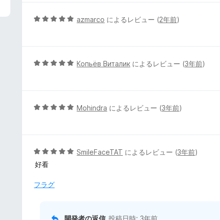
中
5
5
azmarco
によるレビュー (
2年前
)
の
段
評
階
価
中
5
5
Копьёв Виталик
によるレビュー (
3年前
)
の
段
評
階
価
中
5
5
Mohindra
によるレビュー (
3年前
)
の
段
評
階
価
中
5
5
SmileFaceTAT
によるレビュー (
3年前
)
の
段
好看
評
階
価
中
フラグ
5
の
評
開発者の返信
投稿日時:
3年前