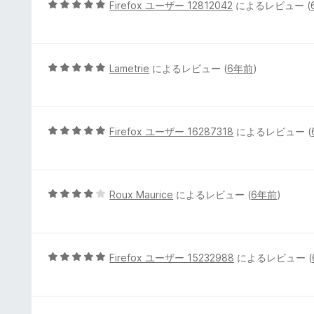
5
5
Firefox ユーザー 12812042
によるレビュー (
の
段
評
階
価
中
5
5
Lametrie
によるレビュー (
6年前
)
の
段
評
階
価
中
5
5
Firefox ユーザー 16287318
によるレビュー (
の
段
評
階
価
中
5
5
Roux Maurice
によるレビュー (
6年前
)
の
段
評
階
価
中
4
5
Firefox ユーザー 15232988
によるレビュー (
の
段
評
階
価
中