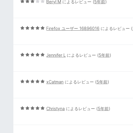
5
Beryl M
によるレビュー (
5年前
)
の
段
評
階
価
中
3
5
Firefox ユーザー 16896016
によるレビュー (
の
段
評
階
価
中
5
5
Jennifer L
によるレビュー (
5年前
)
の
段
評
階
価
中
5
5
xCatman
によるレビュー (
5年前
)
の
段
評
階
価
中
5
5
Christyna
によるレビュー (
5年前
)
の
段
評
階
価
中