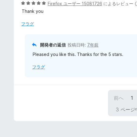
5
5
Firefox ユーザー 15081726
によるレビュー (
の
段
Thank you
評
階
価
中
フラグ
5
の
評
開発者の返信
投稿日時:
7年前
価
Pleased you like this. Thanks for the 5 stars.
フラグ
前へ
1
3 ページ