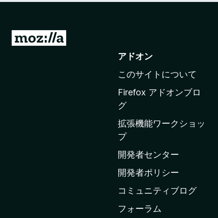
M
o
アドオン
z
このサイトについて
i
l
Firefox アドオンブロ
l
グ
a
拡張機能ワークショッ
の
プ
ホ
ー
開発者センター
ム
開発者ポリシー
ペ
コミュニティブログ
ー
ジ
フォーラム