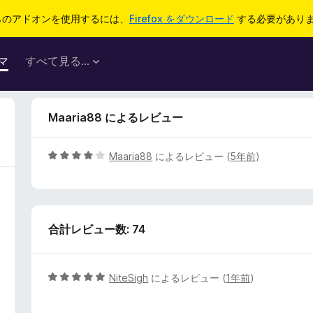
らのアドオンを使用するには、
Firefox をダウンロード
する必要があり
マ
すべて見る...
Maaria88 によるレビュー
5
Maaria88
によるレビュー (
5年前
)
段
階
中
4
合計レビュー数: 74
の
評
価
5
NiteSigh
によるレビュー (
1年前
)
段
階