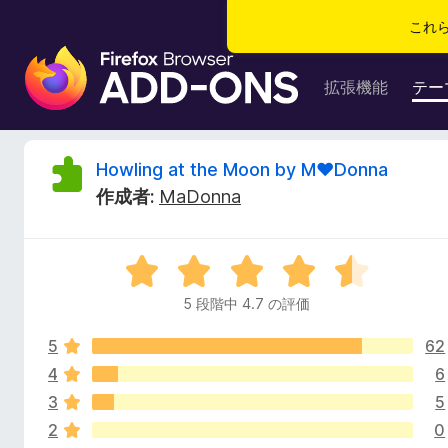
これ
F
i
拡張機能
テー
r
e
f
H
Howling at the Moon by M♥Donna
o
作成者:
MaDonna
x
o
ブ
ラ
w
5
ウ
段
ザ
5 段階中 4.7 の評価
l
階
ー
中
ア
5
62
4
i
ド
.
4
6
7
オ
3
5
n
の
ン
2
0
評