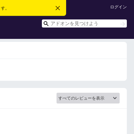
ログイン
ます。
こ
の
お
検
知
検
ら
索
索
せ
を
閉
じ
る