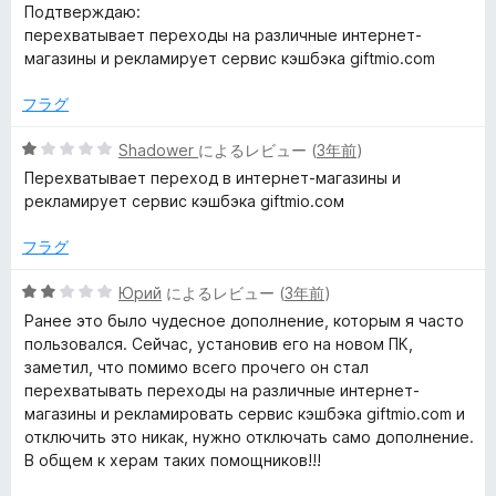
段
Подтверждаю:
i
階
перехватывает переходы на различные интернет-
中
магазины и рекламирует сервис кэшбэка giftmio.com
E
3
の
フラグ
x
評
価
5
Shadower
によるレビュー (
3年前
)
段
p
Перехватывает переход в интернет-магазины и
階
рекламирует сервис кэшбэка giftmio.coм
中
r
1
フラグ
の
e
評
5
Юрий
によるレビュー (
3年前
)
価
段
Ранее это было чудесное дополнение, которым я часто
s
階
пользовался. Сейчас, установив его на новом ПК,
中
заметил, что помимо всего прочего он стал
2
s
перехватывать переходы на различные интернет-
の
магазины и рекламировать сервис кэшбэка giftmio.com и
評
отключить это никак, нужно отключать само дополнение.
™
価
В общем к херам таких помощников!!!