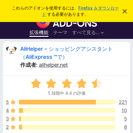
検
ログイン
これらのアドオンを使用するには、
Firefox をダウンロー
こ
索
ド
する必要があります。
の
F
お
i
知
ら
r
拡張機能
テーマ
すべて見る...
せ
e
を
閉
f
A
AliHelper – ショッピングアシスタント
じ
o
る
（AliExpress ™で）
x
l
作成者:
alihelper.net
ブ
ラ
i
ウ
5
段
ザ
H
5 段階中 4.4 の評価
階
ー
中
5
221
ア
e
4
ド
4
10
.
オ
l
3
5
4
ン
の
2
8
評