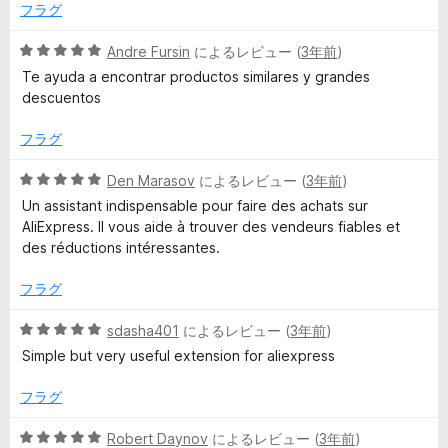
の
フラグ
評
価
5
Andre Fursin
によるレビュー (
3年前
)
段
Te ayuda a encontrar productos similares y grandes
階
descuentos
中
5
フラグ
の
評
5
Den Marasov
によるレビュー (
3年前
)
価
段
Un assistant indispensable pour faire des achats sur
階
AliExpress. Il vous aide à trouver des vendeurs fiables et
中
des réductions intéressantes.
5
の
フラグ
評
価
5
sdasha401
によるレビュー (
3年前
)
段
Simple but very useful extension for aliexpress
階
中
フラグ
5
の
5
Robert Daynov
によるレビュー (
3年前
)