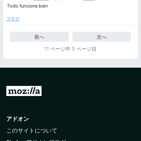
段
Todo funciona bien
階
中
フラグ
5
の
前へ
次へ
評
価
11 ページ中 5 ページ目
M
o
z
i
アドオン
l
このサイトについて
l
a