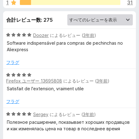
p
1
31
価
e
合計レビュー数: 275
r
5
Doozer
によるレビュー (
3年前
)
段
Software indispensável para compras de pechinchas no
–
階
Aliexpress
中
シ
5
フラグ
の
ョ
評
5
価
Firefox ユーザー 13695808
によるレビュー (
3年前
)
段
階
Satisfait de l'extension, vraiment utile
ッ
中
5
フラグ
ピ
の
評
5
Sergey
によるレビュー (
3年前
)
ン
価
段
Полезное расширение, показывает хороших продавцов
階
и как изменялась цена на товар в последнее время
グ
中