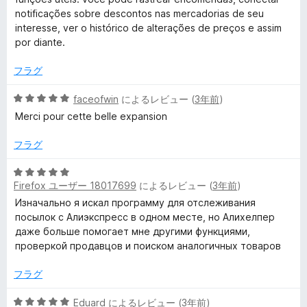
5
notificações sobre descontos nas mercadorias de seu
の
interesse, ver o histórico de alterações de preços e assim
評
por diante.
価
フラグ
5
faceofwin
によるレビュー (
3年前
)
段
Merci pour cette belle expansion
階
中
フラグ
5
の
5
評
Firefox ユーザー 18017699
によるレビュー (
3年前
)
段
価
階
Изначально я искал программу для отслеживания
中
посылок с Алиэкспресс в одном месте, но Алихелпер
5
даже больше помогает мне другими функциями,
の
проверкой продавцов и поиском аналогичных товаров
評
価
フラグ
5
Eduard
によるレビュー (
3年前
)