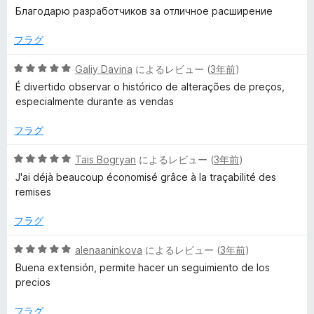
評
段
Благодарю разработчиков за отличное расширение
価
階
中
フラグ
5
の
5
Galiy Davina
によるレビュー (
3年前
)
評
段
É divertido observar o histórico de alterações de preços,
価
階
especialmente durante as vendas
中
5
フラグ
の
評
5
Tais Bogryan
によるレビュー (
3年前
)
価
段
J'ai déjà beaucoup économisé grâce à la traçabilité des
階
remises
中
5
フラグ
の
評
5
alenaaninkova
によるレビュー (
3年前
)
価
段
Buena extensión, permite hacer un seguimiento de los
階
precios
中
5
フラグ