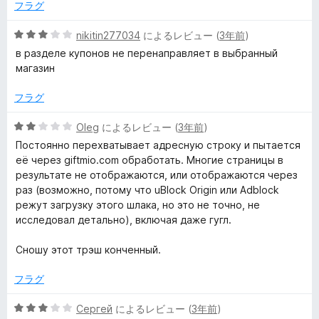
5
フラグ
の
ア
評
5
nikitin277034
によるレビュー (
3年前
)
価
段
в разделе купонов не перенаправляет в выбранный
シ
階
магазин
中
ス
3
フラグ
の
タ
評
5
Oleg
によるレビュー (
3年前
)
価
段
Постоянно перехватывает адресную строку и пытается
階
ン
её через giftmio.com обработать. Многие страницы в
中
результате не отображаются, или отображаются через
2
раз (возможно, потому что uBlock Origin или Adblock
ト
の
режут загрузку этого шлака, но это не точно, не
評
исследовал детально), включая даже гугл.
（
価
Сношу этот трэш конченный.
A
フラグ
l
5
Сергей
によるレビュー (
3年前
)