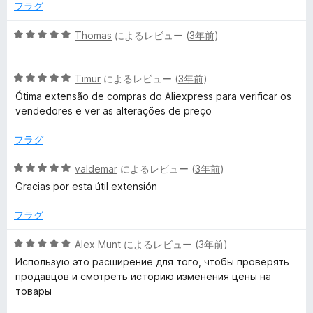
で
フラグ
）
5
Thomas
によるレビュー (
3年前
)
段
階
の
5
中
Timur
によるレビュー (
3年前
)
段
5
Ótima extensão de compras do Aliexpress para verificar os
レ
階
の
vendedores e ver as alterações de preço
中
評
ビ
5
価
フラグ
の
評
ュ
5
valdemar
によるレビュー (
3年前
)
価
段
Gracias por esta útil extensión
階
ー
中
フラグ
5
の
5
Alex Munt
によるレビュー (
3年前
)
評
段
Использую это расширение для того, чтобы проверять
価
階
продавцов и смотреть историю изменения цены на
中
товары
5