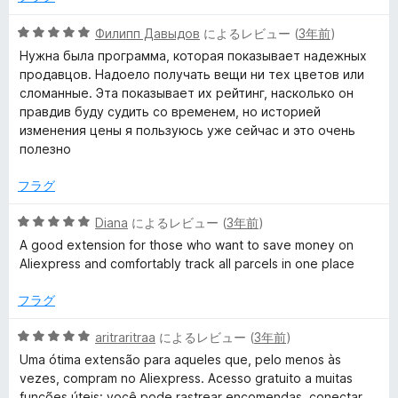
の
評
5
Филипп Давыдов
によるレビュー (
3年前
)
価
段
Нужна была программа, которая показывает надежных
階
продавцов. Надоело получать вещи ни тех цветов или
中
сломанные. Эта показывает их рейтинг, насколько он
5
правдив буду судить со временем, но историей
の
изменения цены я пользуюсь уже сейчас и это очень
評
полезно
価
フラグ
5
Diana
によるレビュー (
3年前
)
段
A good extension for those who want to save money on
階
Aliexpress and comfortably track all parcels in one place
中
5
フラグ
の
評
5
aritraritraa
によるレビュー (
3年前
)
価
段
Uma ótima extensão para aqueles que, pelo menos às
階
vezes, compram no Aliexpress. Acesso gratuito a muitas
中
funções úteis: você pode rastrear encomendas, conectar