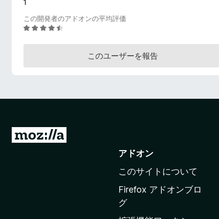
1
この開発者のアドオンの平均評価
5
段
階
このユーザーを報告
中
4
.
4
の
評
価
M
o
アドオン
z
このサイトについて
i
l
Firefox アドオンブロ
l
グ
a