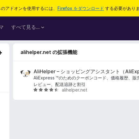
らのアドオンを使用するには、
Firefox をダウンロード
する必要があり
マ
すべて見る...
alihelper.net の拡張機能
AliHelper – ショッピングアシスタント（AliExp
AliExpress ™のためのクーポンコード、価格履歴
レビュー、配送追跡と割引
alihelper.net
5
段
階
中
4
.
4
の