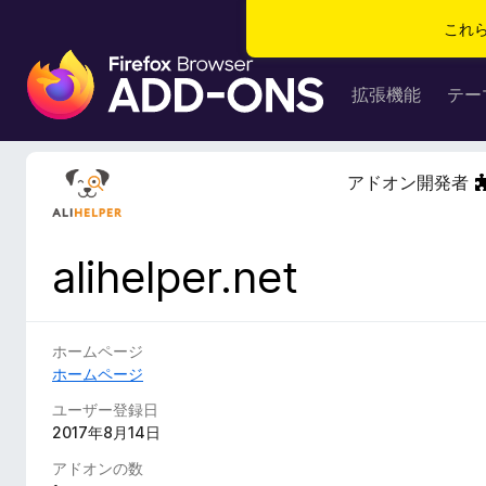
これ
F
i
拡張機能
テー
r
e
f
アドオン開発者
o
x
ブ
alihelper.net
ラ
ウ
ザ
ー
ホームページ
ア
ホームページ
ド
ユーザー登録日
オ
2017年8月14日
ン
アドオンの数