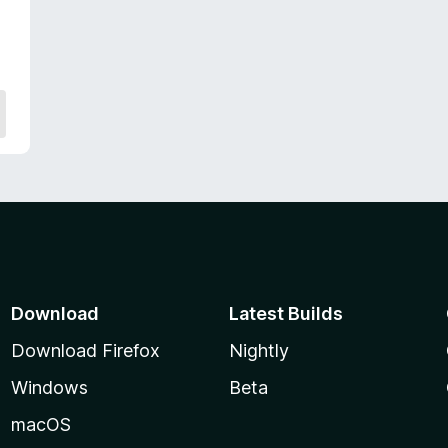
評
価
Download
Latest Builds
Download Firefox
Nightly
Windows
Beta
macOS