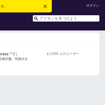
ログイン
ます。
こ
の
お
検
知
検
ら
索
索
せ
を
閉
じ
る
ress ™で）
7,068 人のユーザー
、販売者評価、写真付き