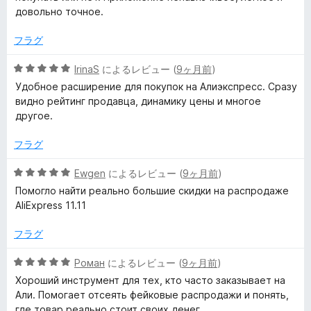
の
довольно точное.
評
価
フラグ
5
IrinaS
によるレビュー (
9ヶ月前
)
段
Удобное расширение для покупок на Алиэкспресс. Сразу
階
видно рейтинг продавца, динамику цены и многое
中
другое.
5
の
フラグ
評
価
5
Ewgen
によるレビュー (
9ヶ月前
)
段
Помогло найти реально большие скидки на распродаже
階
AliExpress 11.11
中
5
フラグ
の
評
5
Роман
によるレビュー (
9ヶ月前
)
価
段
Хороший инструмент для тех, кто часто заказывает на
階
Али. Помогает отсеять фейковые распродажи и понять,
中
где товар реально стоит своих денег.