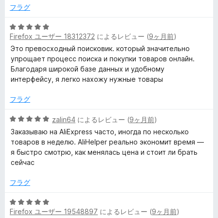
中
フラグ
5
の
5
評
Firefox ユーザー 18312372
によるレビュー (
9ヶ月前
)
段
価
階
Это превосходный поисковик. который значительно
中
упрощает процесс поиска и покупки товаров онлайн.
5
Благодаря широкой базе данных и удобному
の
интерфейсу, я легко нахожу нужные товары
評
価
フラグ
5
zalin64
によるレビュー (
9ヶ月前
)
段
Заказываю на AliExpress часто, иногда по несколько
階
товаров в неделю. AliHelper реально экономит время —
中
я быстро смотрю, как менялась цена и стоит ли брать
5
сейчас
の
評
フラグ
価
5
Firefox ユーザー 19548897
によるレビュー (
9ヶ月前
)
段