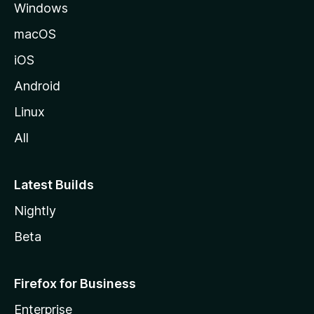
Windows
macOS
iOS
Android
Linux
All
Latest Builds
Nightly
Beta
Firefox for Business
Enterprise