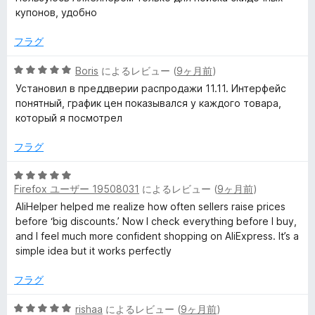
階
купонов, удобно
中
5
フラグ
の
評
5
Boris
によるレビュー (
9ヶ月前
)
価
段
Установил в преддверии распродажи 11.11. Интерфейс
階
понятный, график цен показывался у каждого товара,
中
который я посмотрел
5
の
フラグ
評
価
5
Firefox ユーザー 19508031
によるレビュー (
9ヶ月前
)
段
階
AliHelper helped me realize how often sellers raise prices
中
before ‘big discounts.’ Now I check everything before I buy,
5
and I feel much more confident shopping on AliExpress. It’s a
の
simple idea but it works perfectly
評
価
フラグ
5
rishaa
によるレビュー (
9ヶ月前
)