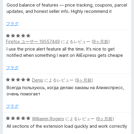
段
Good balance of features — price tracking, coupons, parcel
階
updates, and honest seller info. Highly recommend it
中
5
フラグ
の
評
5
価
Firefox ユーザー 19557449
によるレビュー (
9ヶ月前
)
段
階
I use the price alert feature all the time. It's nice to get
中
notified when something I want on AliExpress gets cheape
5
の
フラグ
評
価
5
Denis
によるレビュー (
9ヶ月前
)
段
Всегда пользуюсь, когда делаю заказы на Алиэкспресс,
階
очень помогает
中
5
フラグ
の
評
5
Williamm Rogers
によるレビュー (
9ヶ月前
)
価
段
All sections of the extension load quickly and work correctly
階