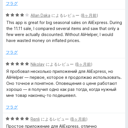
価
フラグ
i
5
Allan Daka
によるレビュー (
8ヶ月前
)
E
段
This app is great for big seasonal sales on AliExpress. During
階
the 11.11 sale, I compared several items and saw that only a
x
中
few were actually discounted. Without AliHelper, I would
4
have wasted money on inflated prices.
の
p
評
フラグ
価
r
5
Nikolay
によるレビュー (
8ヶ月前
)
段
Я пробовал несколько приложений для AliExpress, но
e
階
AliHelper — первое, которое я продолжаю использовать.
中
Оно точное и понятное. Оповещения о цене работают
s
5
хорошо — я получил одно как раз тогда, когда нужный
の
мне товар наконец-то подешевел.
評
s
価
フラグ
™
5
Renli
によるレビュー (
8ヶ月前
)
段
Простое приложение для AliExpress, отлично