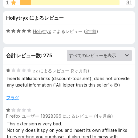
p
1
31
価
e
Hollytryx によるレビュー
r
5
Hollytryx
によるレビュー (
3年前
)
段
–
階
中
合計レビュー数: 275
5
シ
の
評
5
zz
によるレビュー (
3ヶ月前
)
ョ
価
段
Inserts affiliation links (discount-tops.net), does not provide
階
any useful information ("AliHelper trusts this seller"←😅)
ッ
中
1
フラグ
の
ピ
評
5
価
Firefox ユーザー 18928396
によるレビュー (
4ヶ月前
)
段
ン
階
This extension is very bad.
中
Not only does it spy on you and insert its own affiliate links
グ
1
to everything you purchase - it also tried to mess with