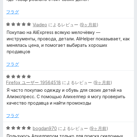
5
の
フラグ
評
価
5
Viadeo
によるレビュー (
9ヶ月前
)
段
Покупаю на AliExpress всякую мелочёвку —
階
инструменты, провода, детали. AliHelper показывает, как
中
менялась цена, и помогает выбирать хороших
5
продавцов
の
評
フラグ
価
5
Firefox ユーザー 19564518
によるレビュー (
9ヶ月前
)
段
階
Я часто покупаю одежду и обувь для своих детей на
中
Алиэкспресс. С помощью Алихелпер я могу проверить
5
качество продавца и найти промокоды
の
評
フラグ
価
5
bogdan970
によるレビュー (
9ヶ月前
)
段
Пользуюсь Алхелпером только для поиска скидочных