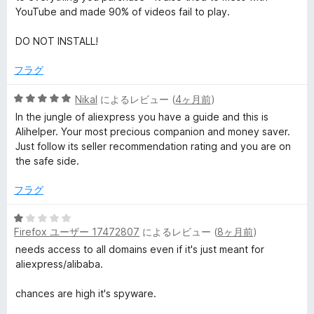
の
YouTube and made 90% of videos fail to play.
ア
評
価
DO NOT INSTALL!
シ
フラグ
ス
5
Nikal
によるレビュー (
4ヶ月前
)
段
In the jungle of aliexpress you have a guide and this is
タ
階
Alihelper. Your most precious companion and money saver.
中
Just follow its seller recommendation rating and you are on
ン
5
the safe side.
の
評
ト
フラグ
価
5
（
Firefox ユーザー 17472807
によるレビュー (
8ヶ月前
)
段
階
needs access to all domains even if it's just meant for
A
中
aliexpress/alibaba.
1
l
の
chances are high it's spyware.
評