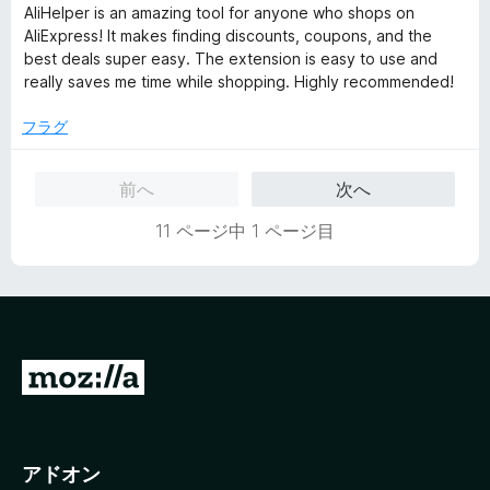
階
AliHelper is an amazing tool for anyone who shops on
中
AliExpress! It makes finding discounts, coupons, and the
5
best deals super easy. The extension is easy to use and
の
really saves me time while shopping. Highly recommended!
評
価
フラグ
前へ
次へ
11 ページ中 1 ページ目
M
o
z
i
アドオン