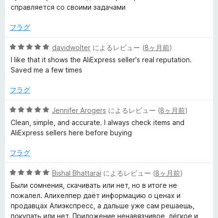
で
階
справляется со своими задачами
中
）
5
フラグ
の
評
の
5
davidwolter
によるレビュー (
8ヶ月前
)
価
段
I like that it shows the AliExpress seller's real reputation.
階
レ
Saved me a few times
中
5
フラグ
ビ
の
評
5
Jennifer Arogers
によるレビュー (
8ヶ月前
)
ュ
価
段
Clean, simple, and accurate. I always check items and
階
AliExpress sellers here before buying
ー
中
5
フラグ
の
評
5
Bishal Bhattarai
によるレビュー (
8ヶ月前
)
価
段
Были сомнения, скачивать или нет, но в итоге не
階
пожалел. Алихелпер даёт информацию о ценах и
中
продавцах Алиэкспресс, а дальше уже сам решаешь,
5
покупать или нет. Приложение ненавязчивое, лёгкое и