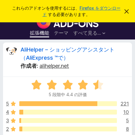
検
ログイン
これらのアドオンを使用するには、
Firefox をダウンロー
こ
索
ド
する必要があります。
の
F
お
i
知
ら
r
拡張機能
テーマ
すべて見る...
せ
e
を
閉
f
A
AliHelper – ショッピングアシスタント
じ
o
る
（AliExpress ™で）
x
l
作成者:
alihelper.net
ブ
ラ
i
ウ
5
段
ザ
H
5 段階中 4.4 の評価
階
ー
中
5
221
ア
e
4
ド
4
10
.
オ
l
3
5
4
ン
の
2
8
評