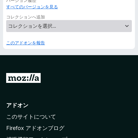
バージョン履歴
すべてのバージョンを見る
コレクションへ追加
このアドオンを報告
M
o
z
i
アドオン
l
このサイトについて
l
a
Firefox アドオンブログ
の