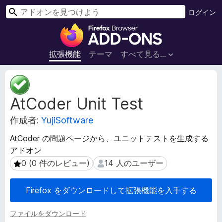
検
ログイン
索
F
i
r
拡張機能
テーマ
すべて見る...
e
f
拡
o
張
AtCoder Unit Test
機
x
能
ブ
作成者:
YujiSoftware
メ
ラ
タ
ウ
AtCoder の問題ページから、ユニットテストを生成する
デ
ザ
アドオン
ー
ー
タ
0 (0 件のレビュー)
14 人のユーザー
0 (0 件のレビュー)
14 人のユーザー
ア
ド
Firefox をダウンロードして拡張機能を入手する
オ
ン
ファイルをダウンロード