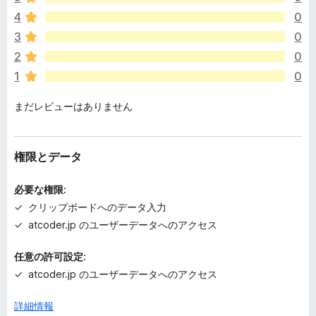
評
4
0
価
さ
3
0
れ
2
0
て
1
0
い
ま
まだレビューはありません
せ
ん
権限とデータ
必要な権限:
クリップボードへのデータ入力
atcoder.jp のユーザーデータへのアクセス
任意の許可設定:
atcoder.jp のユーザーデータへのアクセス
詳細情報