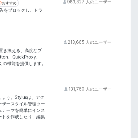
983,827 人のユーザー
おすすめ
おすすめ
広告をブロックし、トラ
213,665 人のユーザー
機能を置き換える、高度なプ
ton、QuickProxy、
よりも多くの機能を提供します。
131,760 人のユーザー
ょう。Stylusは、アク
ーザースタイル管理ツー
ムテーマを簡単にインス
ートを作成したり、編集