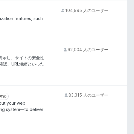
104,995 人のユーザー
ization features, such
92,004 人のユーザー
表示し、サイトの安全性
確認、URL短縮といった
83,315 人のユーザー
すめ
すめ
bout your web
ing system—to deliver