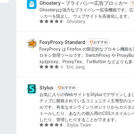
中
Ghostery – プライバシー広告ブロッカー
4
Ghosteryは強力なプライバシー拡張機能です。
.
ッカーを阻止し、ウェブサイトを高速化します。
5
Ghostery
5
の
段
評
階
価
中
FoxyProxy Standard
おすすめ
おすすめ
4
FoxyProxy は Firefox の限定的なプロキシ
.
ロキシ管理ツールです。SwitchProxy や ProxyBut
4
xyzproxy、ProxyTex、TorButton など
の
Eric Jung
5
評
段
価
階
中
Stylus
おすすめ
おすすめ
4
お気に入りのWebサイトをStylusでデザインしまし
の
ティブに開発されているコミュニティ主導型のユ
評
ルです。有名なオンラインリポジトリからカスタ
価
トールしたり、あなたの個人用のCSSスタイルシ
したり、管理したりすることができます。
Stylus Team
5
段