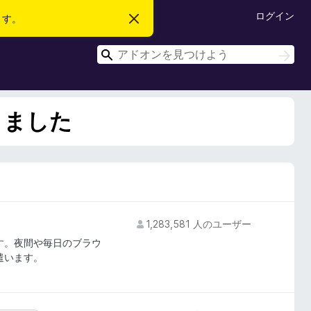
ログイン
ます。
こ
の
お
検
知
検
ら
索
索
せ
を
閉
じ
りました
る
1,283,581 人のユーザー
す。夜間や毎日のブラウ
気遣います。