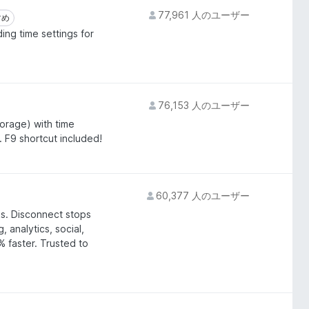
77,961 人のユーザー
すめ
すめ
ing time settings for
76,153 人のユーザー
orage) with time
. F9 shortcut included!
60,377 人のユーザー
ks. Disconnect stops
 analytics, social,
 faster. Trusted to