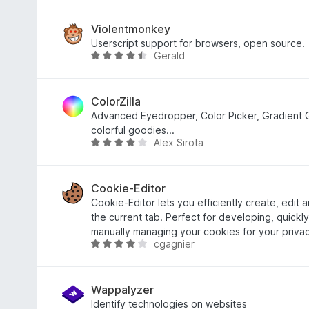
階
中
Violentmonkey
4
Userscript support for browsers, open source.
Gerald
.
5
6
段
の
階
評
中
ColorZilla
価
4
Advanced Eyedropper, Color Picker, Gradient 
.
colorful goodies...
Alex Sirota
7
5
の
段
評
階
価
中
Cookie-Editor
4
Cookie-Editor lets you efficiently create, edit 
.
the current tab. Perfect for developing, quickl
1
manually managing your cookies for your privac
cgagnier
の
5
評
段
価
階
中
Wappalyzer
4
Identify technologies on websites