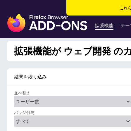
これ
F
i
拡張機能
テー
r
e
f
拡張機能が ウェブ開発 のカ
o
x
ブ
ラ
結果を絞り込み
ウ
ザ
並べ替え
ー
ア
ド
バッジ付与
オ
ン