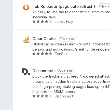
階
中
Tab Reloader (page auto refresh)
おす
おす
4
An easy-to-use tab reloader with custom reload
.
individual tabs
1
James Fray
5
の
段
評
階
価
中
Clear Cache
おすすめ
おすすめ
4
Global cache cleanup and site data (cookies/st
.
periods and notifications. Great for developers
1
TenSoja
5
の
段
評
階
価
中
Disconnect
おすすめ
おすすめ
4
Block the trackers that feed AI-powered attac
.
thousands of hidden trackers across advertising,
3
and fingerprinting, making pages load up to 44%
の
help protect 350M+ users.
評
Disconnect
5
価
段
階