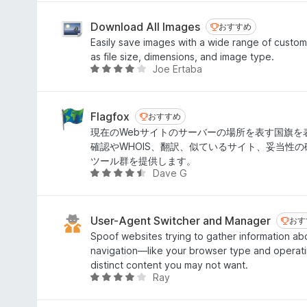
階
中
Download All Images
おすすめ
おすすめ
4
Easily save images with a wide range of custom
.
as file size, dimensions, and image type.
7
Joe Ertaba
5
の
段
評
階
価
中
Flagfox
おすすめ
おすすめ
3
現在のWebサイトのサーバーの場所を表す国旗を
.
確認やWHOIS、翻訳、似ているサイト、妥当性の
9
ツール群を提供します。
の
Dave G
5
評
段
価
階
中
User-Agent Switcher and Manager
おす
おす
4
Spoof websites trying to gather information a
.
navigation—like your browser type and operat
6
distinct content you may not want.
の
Ray
5
評
段
価