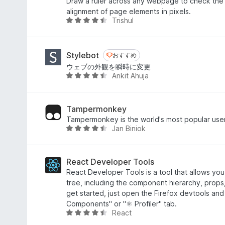
Draw a ruler across any webpage to check the w
.
alignment of page elements in pixels.
6
Trishul
5
の
段
評
階
価
中
Stylebot
おすすめ
おすすめ
4
ウェブの外観を瞬時に変更
.
Ankit Ahuja
5
4
段
の
階
評
中
Tampermonkey
価
4
Tampermonkey is the world's most popular user
Jan Biniok
.
5
7
段
の
階
評
中
React Developer Tools
価
4
React Developer Tools is a tool that allows you
.
tree, including the component hierarchy, props
7
get started, just open the Firefox devtools and 
の
Components" or "⚛️ Profiler" tab.
React
評
5
価
段