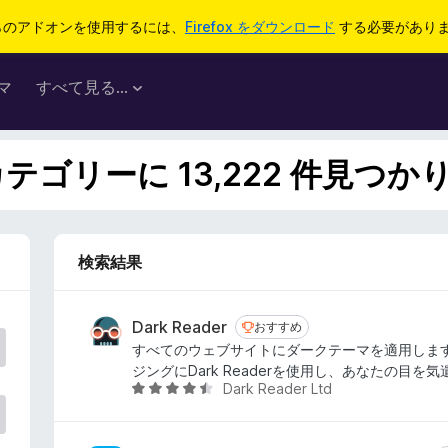
らのアドオンを使用するには、
Firefox をダウンロード
する必要があり
マ
すべて見る...
テゴリーに 13,222 件見つか
検索結果
Dark Reader
おすすめ
おすすめ
すべてのウェブサイトにダークテーマを適用しま
ジングにDark Readerを使用し、あなたの目を
Dark Reader Ltd
5
段
階