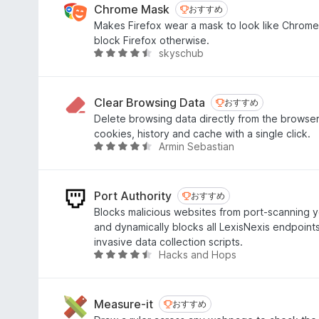
中
Chrome Mask
おすすめ
おすすめ
4
Makes Firefox wear a mask to look like Chrome
.
block Firefox otherwise.
1
skyschub
5
の
段
評
階
価
中
Clear Browsing Data
おすすめ
おすすめ
4
Delete browsing data directly from the browser
.
cookies, history and cache with a single click.
5
Armin Sebastian
5
の
段
評
階
価
中
Port Authority
おすすめ
おすすめ
4
Blocks malicious websites from port-scanning
.
and dynamically blocks all LexisNexis endpoints
3
invasive data collection scripts.
の
Hacks and Hops
5
評
段
価
階
中
Measure-it
おすすめ
おすすめ
4