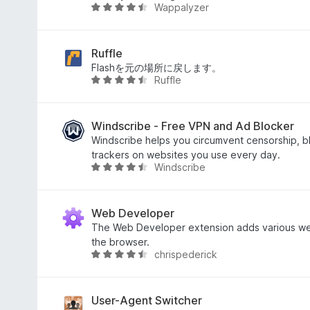
Wappalyzer
.
5
2
段
の
階
評
中
Ruffle
価
4
Flashを元の場所に戻します。
Ruffle
.
5
4
段
の
階
評
中
Windscribe - Free VPN and Ad Blocker
価
4
Windscribe helps you circumvent censorship, 
.
trackers on websites you use every day.
Windscribe
6
5
の
段
評
階
価
中
Web Developer
4
The Web Developer extension adds various we
.
the browser.
chrispederick
5
5
の
段
評
階
価
中
User-Agent Switcher