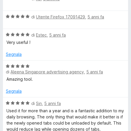
a
t
a
p
l
a
5
V
u
di
Utente Firefox 17091429
,
5 anni fa
t
s
a
L
t
a
u
l
a
5
5
V
u
di
Estec
,
5 anni fa
t
s
i
a
t
a
u
Very useful !
l
a
5
5
n
u
t
s
Segnala
t
a
u
k
a
5
5
V
t
s
di
Aleena Singapore advertising agency
,
5 anni fa
a
a
u
l
s
Amazing tool.
5
5
u
s
t
Segnala
P
u
a
5
t
V
di
Sin
,
5 anni fa
l
a
a
Used it for more than a year and is a fantastic addition to my
5
l
daily browsing. The only thing that would make it better is if
u
s
u
the newly opened tabs could be unloaded by default. This
u
t
would reduce lag while opening dozens of tabs.