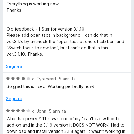
3
l
Everything is working now.
s
u
Thanks.
u
t
5
a
t
Old feedback - 1 Star for version 3.1.10
a
Please add open tabs in background. I can do that in
5
ver.3.1.8 by uncheck the "open tabs at end of tab bar" and
s
"Switch focus to new tab", but I can't do that in this
u
ver.3.1.10. Thanks.
5
Segnala
V
di
Fyreheart
,
5 anni fa
a
So glad this is fixed! Working perfectly now!
l
u
Segnala
t
a
V
di
John
,
5 anni fa
t
a
What happened? This was one of my "can't live without it"
a
l
add-on and in the 3.1.9 version it DOES NOT WORK. Had to
4
u
download and install version 3.1.8 again. It wasn't working in