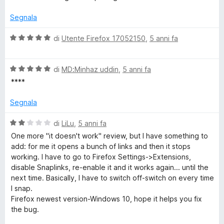
5
a
s
t
Segnala
a
5
V
di
Utente Firefox 17052150
,
5 anni fa
s
a
u
l
5
V
u
di
MD:Minhaz uddin
,
5 anni fa
a
t
****
l
a
u
t
Segnala
t
a
a
5
V
di
LiLu
,
5 anni fa
t
s
a
One more "it doesn't work" review, but I have something to
a
u
l
add: for me it opens a bunch of links and then it stops
5
5
u
working. I have to go to Firefox Settings->Extensions,
s
t
disable Snaplinks, re-enable it and it works again... until the
u
a
next time. Basically, I have to switch off-switch on every time
5
t
I snap.
a
Firefox newest version-Windows 10, hope it helps you fix
2
the bug.
s