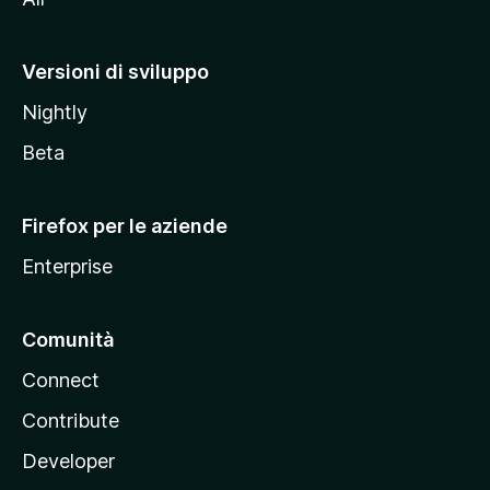
t
o
M
Versioni di sviluppo
o
Nightly
z
i
Beta
l
l
Firefox per le aziende
a
Enterprise
Comunità
Connect
Contribute
Developer