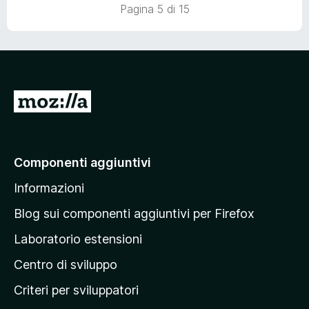
a
5
5
Pagina 5 di 15
t
s
a
u
5
5
s
u
5
V
a
i
a
Componenti aggiuntivi
l
Informazioni
l
a
Blog sui componenti aggiuntivi per Firefox
p
Laboratorio estensioni
a
Centro di sviluppo
g
i
Criteri per sviluppatori
n