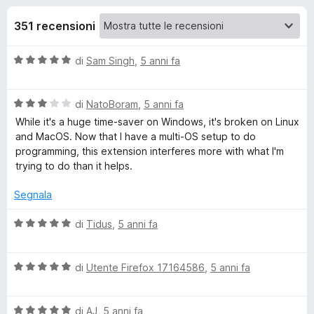
i
3
i
s
351 recensioni
v
o
u
i
5
V
di
Sam Singh
,
5 anni fa
p
n
a
e
l
r
i
V
u
di
NatoBoram
,
5 anni fa
F
a
t
While it's a huge time-saver on Windows, it's broken on Linux
i
l
p
a
and MacOS. Now that I have a multi-OS setup to do
r
u
t
programming, this extension interferes more with what I'm
t
a
e
trying to do than it helps.
e
a
5
f
t
s
Segnala
o
r
a
u
x
3
5
V
di
Tidus
,
5 anni fa
S
s
a
u
l
5
V
u
n
di
Utente Firefox 17164586
,
5 anni fa
a
t
l
a
a
V
u
di
AJ
,
5 anni fa
t