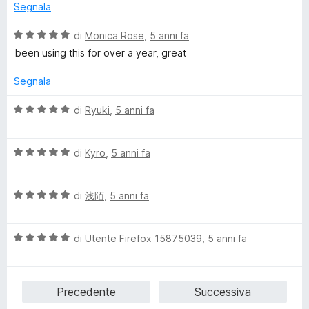
u
Segnala
5
V
di
Monica Rose
,
5 anni fa
a
been using this for over a year, great
l
u
Segnala
t
a
V
di
Ryuki
,
5 anni fa
t
a
a
l
5
V
u
di
Kyro
,
5 anni fa
s
a
t
u
l
a
5
V
u
di
浅陌
,
5 anni fa
t
a
t
a
l
a
5
V
u
di
Utente Firefox 15875039
,
5 anni fa
t
s
a
t
a
u
l
a
5
5
u
t
s
Precedente
Successiva
t
a
u