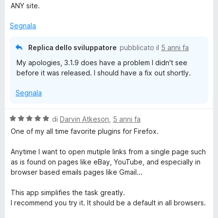
s
t
ANY site.
u
a
5
t
Segnala
a
4
Replica dello sviluppatore
pubblicato il
5 anni fa
s
My apologies, 3.1.9 does have a problem I didn't see
u
before it was released. I should have a fix out shortly.
5
Segnala
V
di
Darvin Atkeson
,
5 anni fa
a
One of my all time favorite plugins for Firefox.
l
u
Anytime I want to open mutiple links from a single page such
t
as is found on pages like eBay, YouTube, and especially in
a
browser based emails pages like Gmail...
t
a
This app simplifies the task greatly.
5
I recommend you try it. It should be a default in all browsers.
s