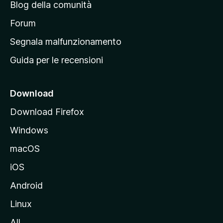
Blog della comunità
a
p
Forum
r
Segnala malfunzionamento
i
Guida per le recensioni
n
c
i
Download
p
Download Firefox
a
Windows
l
e
macOS
d
iOS
e
l
Android
s
Linux
i
All