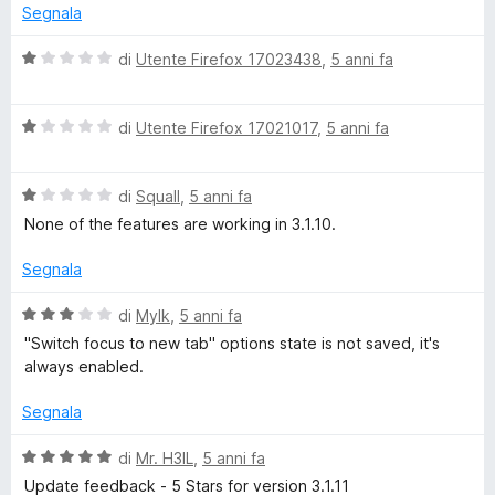
u
Segnala
5
V
di
Utente Firefox 17023438
,
5 anni fa
a
l
V
u
di
Utente Firefox 17021017
,
5 anni fa
a
t
l
a
V
u
di
Squall
,
5 anni fa
t
a
t
a
None of the features are working in 3.1.10.
l
a
1
u
t
s
Segnala
t
a
u
a
1
5
V
di
Mylk
,
5 anni fa
t
s
a
"Switch focus to new tab" options state is not saved, it's
a
u
l
always enabled.
1
5
u
s
t
Segnala
u
a
5
t
V
di
Mr. H3lL
,
5 anni fa
a
a
Update feedback - 5 Stars for version 3.1.11