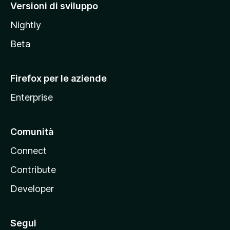
M
Versioni di sviluppo
o
Nightly
z
i
Beta
l
l
Firefox per le aziende
a
Enterprise
Comunità
Connect
Contribute
Developer
Segui