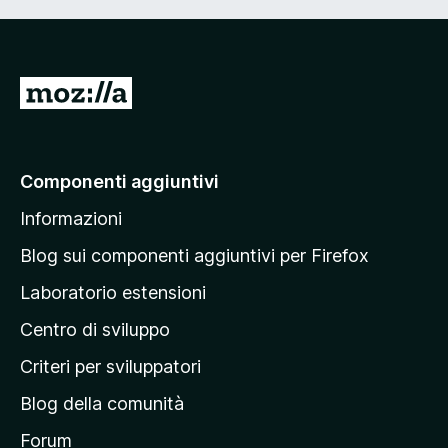
V
a
i
a
Componenti aggiuntivi
l
Informazioni
l
a
Blog sui componenti aggiuntivi per Firefox
p
Laboratorio estensioni
a
Centro di sviluppo
g
i
Criteri per sviluppatori
n
Blog della comunità
a
p
Forum