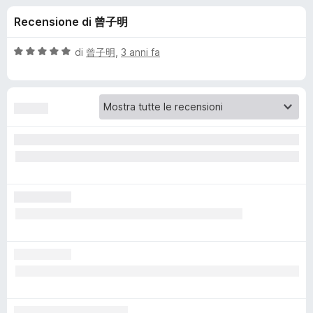
i
5
i
Recensione di 曾子明
s
v
o
u
i
5
V
di
曾子明
,
3 anni fa
p
n
a
e
l
u
r
i
t
F
a
i
p
t
r
a
e
e
5
f
s
o
u
r
5
x
A
v
a