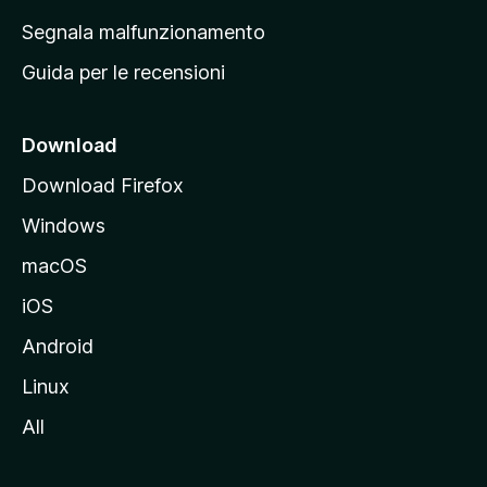
r
Segnala malfunzionamento
i
Guida per le recensioni
n
c
i
Download
p
Download Firefox
a
Windows
l
e
macOS
d
iOS
e
l
Android
s
Linux
i
All
t
o