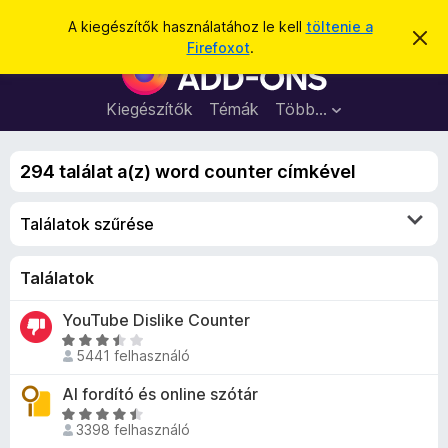
K
Bejelentkezés
A kiegészítők használatához le kell
töltenie a
É
e
Firefoxot
.
r
F
r
t
i
e
e
s
r
Kiegészítők
Témák
Több…
s
í
e
t
é
é
f
s
s
294 találat a(z) word counter címkével
o
e
l
x
v
Találatok szűrése
b
e
t
ö
é
n
Találatok
s
e
g
YouTube Dislike Counter
é
C
s
5441 felhasználó
s
z
i
AI fordító és online szótár
ő
l
C
k
l
3398 felhasználó
s
i
a