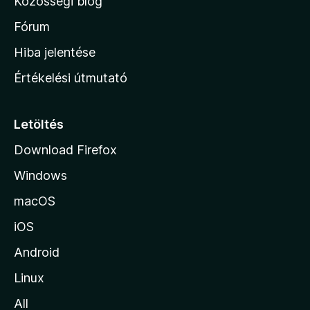
Közösségi blog
a
h
Fórum
o
Hiba jelentése
n
Értékelési útmutató
l
a
p
Letöltés
j
Download Firefox
á
Windows
r
a
macOS
iOS
Android
Linux
All