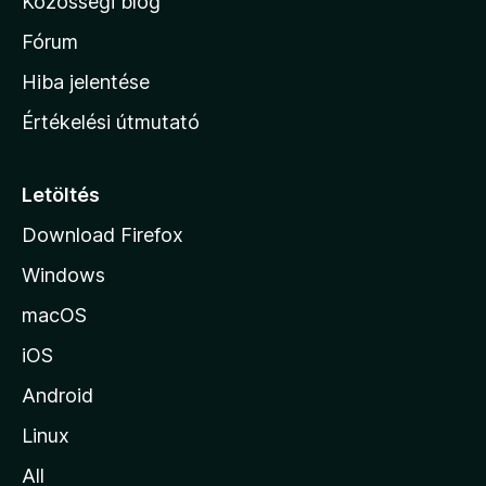
Közösségi blog
a
e
k
h
Fórum
o
Hiba jelentése
n
Értékelési útmutató
l
a
p
Letöltés
j
Download Firefox
á
Windows
r
a
macOS
iOS
Android
Linux
All