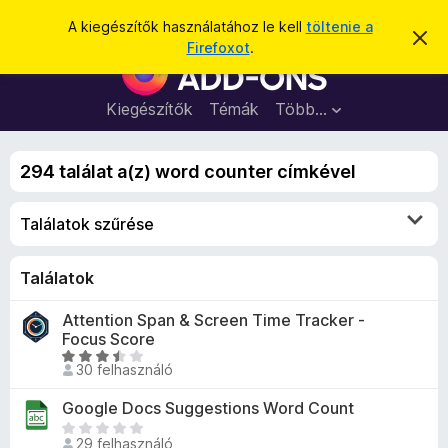
K
Bejelentkezés
A kiegészítők használatához le kell
töltenie a
É
e
Firefoxot
.
r
F
r
t
i
e
e
s
r
Kiegészítők
Témák
Több…
s
í
e
t
é
é
f
s
s
294 találat a(z) word counter címkével
o
e
l
x
v
Találatok szűrése
b
e
t
ö
é
n
Találatok
s
e
g
Attention Span & Screen Time Tracker -
é
Focus Score
s
C
z
30 felhasználó
s
ő
i
Google Docs Suggestions Word Count
k
l
M
i
l
29 felhasználó