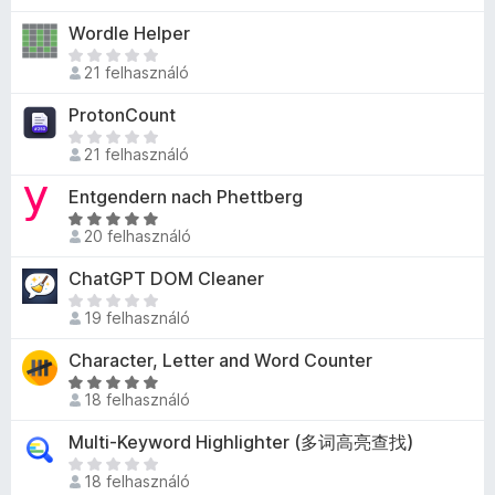
5
é
n
t
é
é
i
/
Wordle Helper
k
c
é
s
r
l
5
e
s
M
k
:
t
l
21 felhasználó
l
e
é
e
5
é
a
é
n
g
l
/
ProtonCount
k
g
s
e
n
é
5
e
o
M
:
k
i
21 felhasználó
s
l
s
é
5
c
n
e
é
é
g
/
Entgendern nach Phettberg
s
c
k
s
r
n
5
i
s
C
:
t
i
20 felhasználó
l
e
s
5
é
n
l
n
i
/
ChatGPT DOM Cleaner
k
c
a
e
l
5
e
s
M
g
k
l
19 felhasználó
l
e
é
o
c
a
é
n
g
s
Character, Letter and Word Counter
s
g
s
e
n
é
i
o
C
:
k
i
18 felhasználó
r
l
s
s
1
c
n
t
l
é
i
/
Multi-Keyword Highlighter (多词高亮查找)
s
c
é
a
r
l
5
i
s
M
k
g
t
l
18 felhasználó
l
e
é