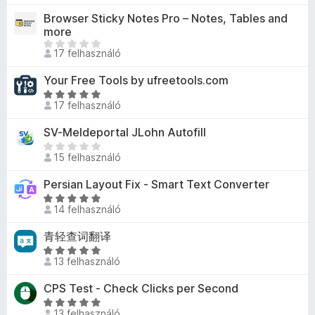
e
o
é
a
l
n
g
l
s
Browser Sticky Notes Pro – Notes, Tables and
k
g
a
e
n
more
é
é
e
o
g
k
i
M
s
r
l
s
17 felhasználó
o
c
n
é
e
t
é
é
s
s
c
g
k
é
s
r
Your Free Tools by ufreetools.com
é
i
s
n
k
:
t
C
r
l
e
i
17 felhasználó
e
5
é
s
t
l
n
n
l
/
k
i
é
a
e
SV-Meldeportal JLohn Autofill
c
é
5
e
l
k
g
k
M
s
s
l
l
15 felhasználó
e
o
c
é
e
e
é
a
l
s
s
g
n
k
s
Persian Layout Fix - Smart Text Converter
g
é
é
i
n
e
:
o
C
s
r
l
i
k
14 felhasználó
5
s
s
e
t
l
n
c
/
é
i
k
é
a
青轻查词翻译
c
s
5
r
l
k
g
s
C
i
t
l
13 felhasználó
e
o
e
s
l
é
a
l
s
n
i
l
CPS Test - Check Clicks per Second
k
g
é
é
e
l
a
e
o
C
s
r
k
l
g
13 felhasználó