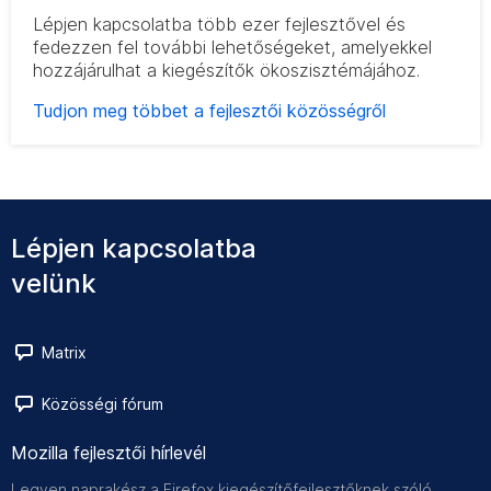
Lépjen kapcsolatba több ezer fejlesztővel és
fedezzen fel további lehetőségeket, amelyekkel
hozzájárulhat a kiegészítők ökoszisztémájához.
Tudjon meg többet a fejlesztői közösségről
Lépjen kapcsolatba
velünk
Matrix
Közösségi fórum
Mozilla fejlesztői hírlevél
Legyen naprakész a Firefox kiegészítőfejlesztőknek szóló