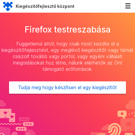
☰
Kiegészítőfejlesztő központ
Firefox testreszabása
Függetlenül attól, hogy csak most kezdte el a
kiegészítőfejlesztést, egy meglévő kiegészítőt vagy témát
csiszolt tovább vagy portol, vagy egyéni vállalati
megoldásokat hoz létre, nálunk elérhetők az Önt
támogató erőforrások.
Tudja meg hogy készítsen el egy kiegészítőt