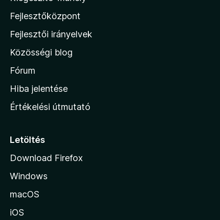
z
Fejlesztőközpont
i
l
Fejlesztői irányelvek
l
Közösségi blog
a
h
Fórum
o
Hiba jelentése
n
Értékelési útmutató
l
a
p
Letöltés
j
Download Firefox
á
Windows
r
a
macOS
iOS