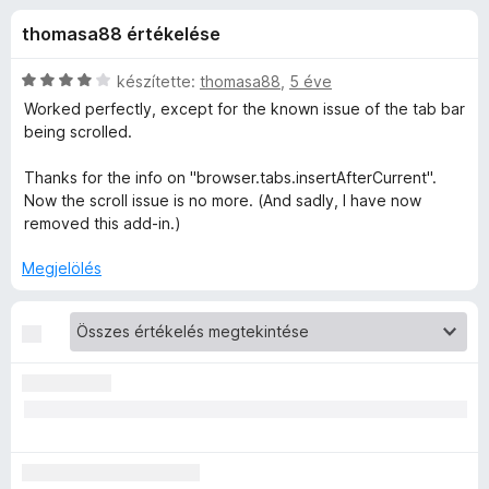
b
r
e
thomasa88 értékelése
t
g
s
é
é
k
C
készítette:
thomasa88
,
5 éve
s
N
e
s
Worked perfectly, except for the known issue of the tab bar
z
l
i
being scrolled.
é
l
í
e
s
l
t
Thanks for the info on "browser.tabs.insertAfterCurrent".
:
a
Now the scroll issue is no more. (And sadly, I have now
ő
x
4
g
removed this add-in.)
k
,
o
t
6
s
Megjelölés
/
é
5
r
t
t
é
o
k
e
C
l
é
u
s