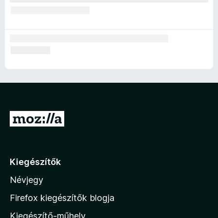
U
g
r
á
Kiegészítők
s
Névjegy
a
M
Firefox kiegészítők blogja
o
Kiegészítő-műhely