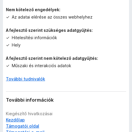
k
Nem kötelező engedélyek:
e
l
Az adatai elérése az összes webhelyhez
é
s
A fejlesztő szerint szükséges adatgyűjtés:
e
Hitelesítési információk
k
Hely
A fejlesztő szerint nem kötelező adatgyűjtés:
Műszaki és interakciós adatok
További tudnivalók
További információk
Kiegészítő hivatkozásai
Kezdőlap
Támogatói oldal