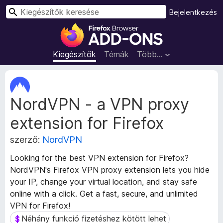
K
Bejelentkezés
e
F
r
i
e
r
Kiegészítők
Témák
Több…
s
e
é
f
K
s
o
i
NordVPN - a VPN proxy
e
x
g
b
extension for Firefox
é
ö
s
n
szerző:
NordVPN
z
g
í
Looking for the best VPN extension for Firefox?
é
t
NordVPN's Firefox VPN proxy extension lets you hide
s
ő
your IP, change your virtual location, and stay safe
m
z
online with a click. Get a fast, secure, and unlimited
e
ő
t
VPN for Firefox!
k
a
Néhány funkció fizetéshez kötött lehet
Néhány funkció fizetéshez kötött lehet
i