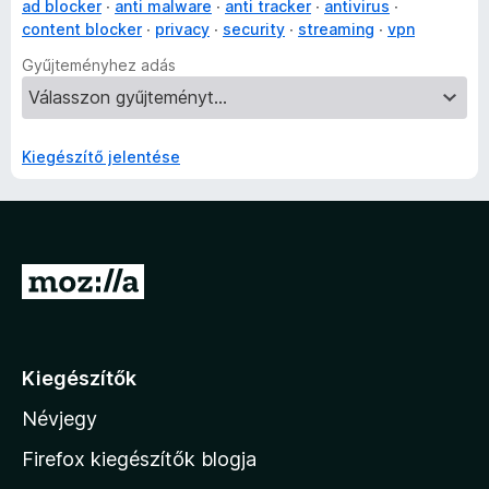
ad blocker
anti malware
anti tracker
antivirus
content blocker
privacy
security
streaming
vpn
Gyűjteményhez adás
Kiegészítő jelentése
U
g
r
á
Kiegészítők
s
Névjegy
a
M
Firefox kiegészítők blogja
o