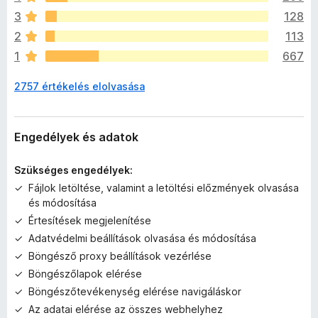
i
3
128
n
2
113
c
1
667
s
e
2757 értékelés elolvasása
n
e
k
c
Engedélyek és adatok
s
i
Szükséges engedélyek:
l
Fájlok letöltése, valamint a letöltési előzmények olvasása
l
és módosítása
a
Értesítések megjelenítése
g
o
Adatvédelmi beállítások olvasása és módosítása
s
Böngésző proxy beállítások vezérlése
é
Böngészőlapok elérése
r
Böngészőtevékenység elérése navigáláskor
t
Az adatai elérése az összes webhelyhez
é