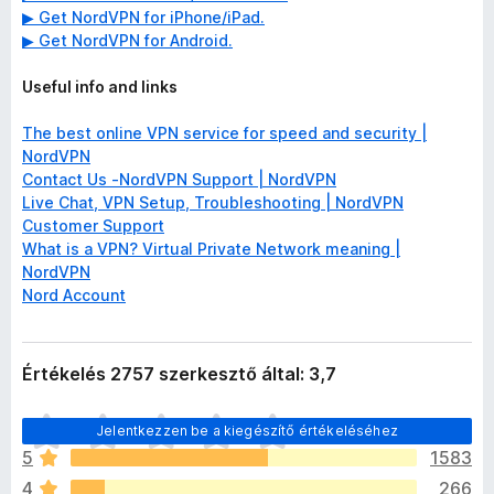
▶ Get NordVPN for iPhone/iPad.
▶ Get NordVPN for Android.
Useful info and links
The best online VPN service for speed and security |
NordVPN
Contact Us -NordVPN Support | NordVPN
Live Chat, VPN Setup, Troubleshooting | NordVPN
Customer Support
What is a VPN? Virtual Private Network meaning |
NordVPN
Nord Account
Értékelés 2757 szerkesztő által: 3,7
M
Jelentkezzen be a kiegészítő értékeléséhez
é
5
1583
g
4
266
n