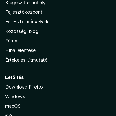
Kiegészítő-műhely
z
Fejlesztőközpont
i
l
Fejlesztői irányelvek
l
Közösségi blog
a
h
Fórum
o
Hiba jelentése
n
Értékelési útmutató
l
a
p
Letöltés
j
Download Firefox
á
Windows
r
a
macOS
iOS