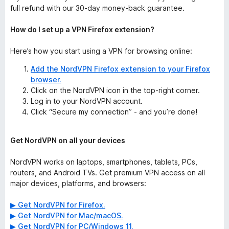
full refund with our 30-day money-back guarantee.
How do I set up a VPN Firefox extension?
Here’s how you start using a VPN for browsing online:
Add the NordVPN Firefox extension to your Firefox
browser.
Click on the NordVPN icon in the top-right corner.
Log in to your NordVPN account.
Click “Secure my connection” - and you’re done!
Get NordVPN on all your devices
NordVPN works on laptops, smartphones, tablets, PCs,
routers, and Android TVs. Get premium VPN access on all
major devices, platforms, and browsers:
▶ Get NordVPN for Firefox.
▶ Get NordVPN for Mac/macOS.
▶ Get NordVPN for PC/Windows 11.