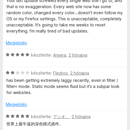
/
Your last update screwed every single web site I go to, and
t
e
i
a
:
5
that is no exaggeration. Every web site now has some
é
l
l
g
5
random color, changed every color...doesn't even follow my
k
é
l
o
/
OS or my Firefox settings. This is unacceptable, completely
e
s
a
s
5
unacceptable. It's going to take me weeks to reset
l
:
g
é
everything. I'm really tired of bad updates.
é
5
o
r
s
/
s
t
Megjelölés
:
5
é
é
4
r
k
C
készítette:
Areera
,
2 hónapja
/
t
e
s
5
é
l
i
k
é
C
l
készítette:
Fledrox
,
2 hónapja
e
s
s
l
has been getting extremely laggy recently, even in filter /
l
:
i
a
filter+ mode. Static mode seems fluid but it's a subpar look
é
5
l
g
for websites.
s
/
l
o
:
5
a
s
Megjelölés
1
g
é
/
o
r
C
készítette:
アシオ。
,
2 hónapja
5
s
t
s
世界上最牛逼的深色模式插件。
é
é
i