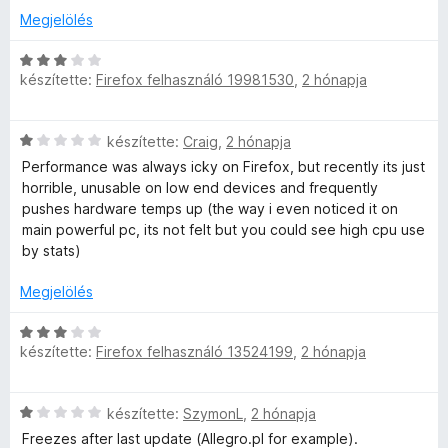
r
k
l
Megjelölés
t
e
l
é
l
a
C
k
é
g
készítette:
Firefox felhasználó 19981530
,
2 hónapja
s
e
s
o
i
l
:
s
l
é
5
C
é
készítette:
Craig
,
2 hónapja
l
s
/
s
r
a
Performance was always icky on Firefox, but recently its just
:
5
i
t
g
horrible, unusable on low end devices and frequently
2
l
é
o
pushes hardware temps up (the way i even noticed it on
/
l
k
s
main powerful pc, its not felt but you could see high cpu use
5
a
e
é
by stats)
g
l
r
o
é
t
Megjelölés
s
s
é
é
:
C
k
r
5
készítette:
Firefox felhasználó 13524199
,
2 hónapja
s
e
t
/
i
l
é
5
l
é
C
k
készítette:
SzymonL
,
2 hónapja
l
s
s
e
a
:
Freezes after last update (Allegro.pl for example).