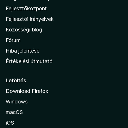
z
Fejlesztőközpont
i
l
Fejlesztői irányelvek
l
Közösségi blog
a
h
Fórum
o
Hiba jelentése
n
Értékelési útmutató
l
a
p
Letöltés
j
Download Firefox
á
Windows
r
a
macOS
iOS