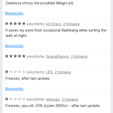
i
l
g
3
Zawiesza strony (na przykład Allegro.pl).
l
é
o
/
l
s
s
Megjelölés
5
a
:
é
g
1
C
r
készítette:
klv12gcn
,
2 hónapja
o
/
s
t
It saves my eyes from occational flashbang while surfing the
s
5
i
é
web at night.
é
l
k
r
l
e
Megjelölés
t
a
l
é
g
é
C
készítette:
SpaceDemon
,
2 hónapja
k
o
s
s
e
s
:
i
l
é
3
C
l
készítette:
LIFE
,
2 hónapja
é
r
/
s
l
Freezes, after last update.
s
t
5
i
a
:
é
l
g
Megjelölés
1
k
l
o
/
e
a
s
C
készítette:
jimbeam
,
2 hónapja
5
l
g
é
s
Freezes, cpu util. 20% (ryzen 3900x) - after last update.
é
o
r
i