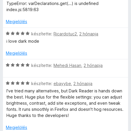
é
é
s
l
é
TypeError: varDeclarations.get(...) is undefined
r
k
i
a
l
s
index.js:5819:63
t
e
l
g
:
é
l
l
o
5
Megjelölés
é
k
é
a
s
/
e
s
g
é
5
C
készítette:
Ricardotuc2
,
2 hónapja
s
l
:
o
r
s
i love dark mode
é
5
s
t
i
s
/
e
é
é
l
Megjelölés
:
5
r
k
l
5
t
e
a
i
C
készítette:
Mehedi Hasan
,
2 hónapja
/
é
l
g
s
5
k
é
o
i
e
s
s
C
l
készítette:
ebayybe
,
2 hónapja
l
:
é
s
l
I've tried many alternatives, but Dark Reader is hands down
é
5
r
i
a
the best. Huge plus for the flexible settings: you can adjust
s
/
t
l
g
brightness, contrast, add site exceptions, and even tweak
:
5
é
l
o
fonts. It runs smoothly in Firefox and doesn't hog resources.
1
k
a
s
Huge thanks to the developers!
/
e
g
é
5
l
o
r
Megjelölés