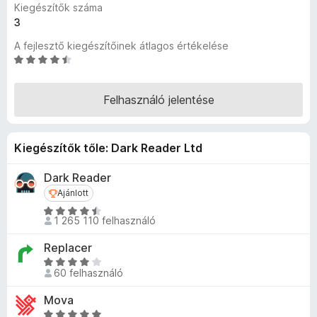
Kiegészítők száma
e
3
g
A fejlesztő kiegészítőinek átlagos értékelése
é
C
s
s
z
i
í
Felhasználó jelentése
l
t
l
ő
a
Kiegészítők tőle: Dark Reader Ltd
k
g
o
Dark Reader
s
é
Ajánlott
Ajánlott
r
C
1 265 110 felhasználó
t
s
é
i
Replacer
k
l
C
e
l
60 felhasználó
s
l
a
i
é
Mova
g
l
s
C
o