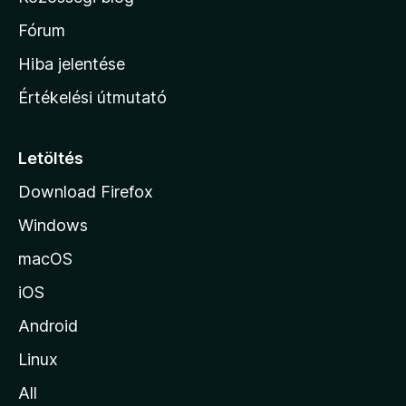
a
h
Fórum
o
Hiba jelentése
n
Értékelési útmutató
l
a
p
Letöltés
j
Download Firefox
á
Windows
r
a
macOS
iOS
Android
Linux
All