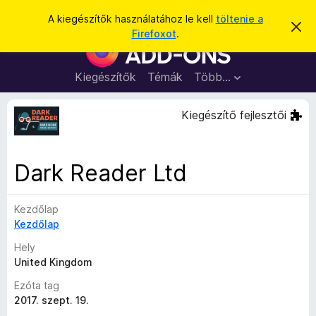
K
Bejelentkezés
A kiegészítők használatához le kell
töltenie a
É
e
Firefoxot
.
r
F
r
t
i
e
e
s
r
Kiegészítők
Témák
Több…
s
í
e
t
é
é
f
Kiegészítő fejlesztői
s
s
o
e
l
x
v
b
e
Dark Reader Ltd
t
ö
é
n
s
e
Kezdőlap
g
Kezdőlap
é
s
Hely
z
United Kingdom
ő
Ezóta tag
k
2017. szept. 19.
i