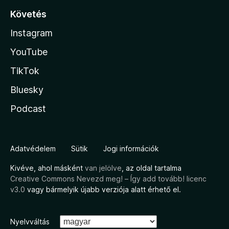
Követés
Instagram
YouTube
TikTok
Bluesky
Podcast
Adatvédelem
Sütik
Jogi információk
Kivéve, ahol másként
van jelölve
, az oldal tartalma
Creative Commons Nevezd meg! – Így add tovább! licenc
v3.0
vagy bármelyik újabb verziója alatt érhető el.
Nyelvváltás