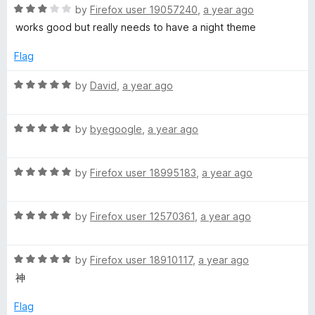
f
R
e
by
Firefox user 19057240
,
a year ago
5
a
d
works good but really needs to have a night theme
t
5
e
o
Flag
d
u
3
t
R
by
David
,
a year ago
o
o
a
u
f
t
t
5
R
e
by
byegoogle
,
a year ago
o
a
d
f
t
5
5
R
e
by
Firefox user 18995183
,
a year ago
o
a
d
u
t
5
t
R
e
by
Firefox user 12570361
,
a year ago
o
o
a
d
u
f
t
5
t
5
R
e
by
Firefox user 18910117
,
a year ago
o
o
a
d
u
f
神
t
5
t
5
e
o
o
Flag