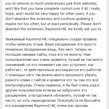
5
o
you to remove so much unnecessary junk from websites,
u
and I like that you have complete control over it all. I really
t
hope, and I would be very happy for other users, if you
o
don't abandon this extension and continue updating it,
f
maybe not too often, but at least periodically. Please don't
5
abandon this extension, Raymond Hill, we kindly ask you to.
Уважаемый Raymond Hill, специально создал профиль
чтобы написать отзыв. Ваше расширение это просто
гениально продуманная вещь, без него теперь не
посещаю никакие сайты, пока его не включу. Нам
пользователям оно очень нравится, пускай не так много
скачиваний, но кто понимает как оно устроено, как
работает, те действительно восхищаются его работой.
С помощью него так можно много ненужного убрать,
разного хлама с сайтов и нравится что ты сам это всё
контролируешь. Очень надеюсь, я бы был очень рад и
другие пользователи если вы не забросите это
расширение, а продолжите обновлять, пускай не так
часто, но хоть периодически. Пожалуйста не бросайте
это расширение Raymond Hill, очень вас просим.