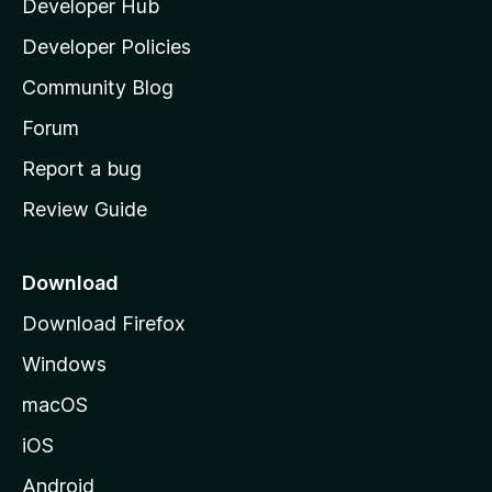
Developer Hub
l
a
Developer Policies
'
Community Blog
s
h
Forum
o
Report a bug
m
Review Guide
e
p
a
Download
g
Download Firefox
e
Windows
macOS
iOS
Android