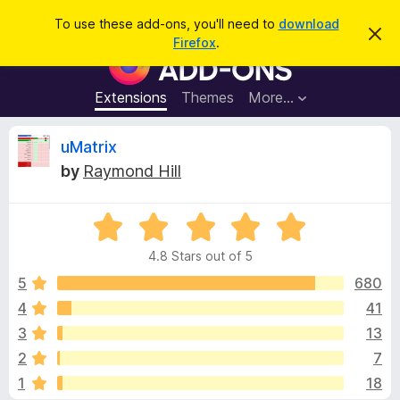
S
Log in
To use these add-ons, you'll need to
download
D
e
Firefox
.
i
F
a
s
i
m
r
i
r
Extensions
Themes
More…
c
s
e
s
h
t
f
R
uMatrix
h
o
i
by
Raymond Hill
s
x
e
n
B
o
t
R
r
v
i
a
o
c
4.8 Stars out of 5
t
e
w
i
e
5
680
s
d
4
41
e
e
4
r
3
13
.
A
8
w
2
7
o
d
1
18
u
d