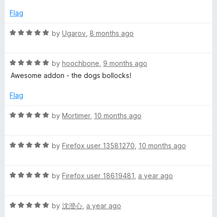
Flag
R
by
Ugarov
,
8 months ago
a
t
R
e
by
hoochbone
,
9 months ago
a
d
Awesome addon - the dogs bollocks!
t
5
e
o
Flag
d
u
5
t
R
by
Mortimer
,
10 months ago
o
o
a
u
f
t
t
5
R
e
by
Firefox user 13581270
,
10 months ago
o
a
d
f
t
5
5
R
e
by
Firefox user 18619481
,
a year ago
o
a
d
u
t
5
t
R
e
by
沈澄心
,
a year ago
o
o
a
d
u
f