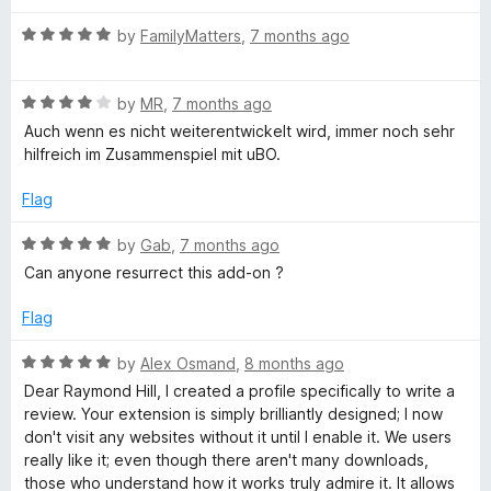
o
d
f
5
x
R
by
FamilyMatters
,
7 months ago
5
o
a
u
t
t
R
e
by
MR
,
7 months ago
o
a
d
Auch wenn es nicht weiterentwickelt wird, immer noch sehr
f
t
5
hilfreich im Zusammenspiel mit uBO.
5
e
o
d
u
Flag
4
t
o
o
R
by
Gab
,
7 months ago
u
f
a
Can anyone resurrect this add-on ?
t
5
t
o
e
Flag
f
d
5
5
R
by
Alex Osmand
,
8 months ago
o
a
Dear Raymond Hill, I created a profile specifically to write a
u
t
review. Your extension is simply brilliantly designed; I now
t
e
don't visit any websites without it until I enable it. We users
o
d
really like it; even though there aren't many downloads,
f
5
those who understand how it works truly admire it. It allows