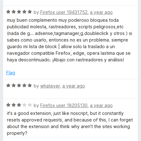
t
5
t
5
R
e
by
Firefox user 19431752
,
a year ago
o
o
a
d
u
f
muy buen complemento muy poderoso bloquea toda
t
5
t
5
publicidad molesta, rastreadores, scripts peligrosos,etc
e
o
o
(nada de g... adsense,tagmanager,g.doubleclick y otros ) si
d
u
f
sabes como usarlo, entonces no es un problema. siempre
5
t
5
guardo mi lista de block | allow solo la traslado a un
o
o
navegador compatible Firefox, edge, opera lastima que se
u
f
haya descontinuado. ¡Abajo con rastreadores y análisis!
t
5
o
Flag
f
5
R
by
whatever
,
a year ago
a
t
R
e
by
Firefox user 18205130
,
a year ago
a
d
it's a good extension, just like noscript, but it constantly
t
5
resets approved requests, and because of this, I can forget
e
o
about the extension and think why aren't the sites working
d
u
properly?
3
t