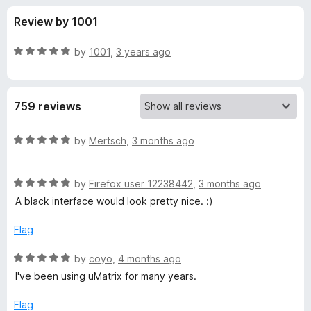
s
t
-
Review by 1001
o
o
f
f
n
5
R
by
1001
,
3 years ago
s
o
a
t
e
r
759 reviews
d
5
u
o
R
by
Mertsch
,
3 months ago
u
a
M
t
t
o
R
e
by
Firefox user 12238442
,
3 months ago
f
a
d
a
A black interface would look pretty nice. :)
5
t
5
e
o
Flag
t
d
u
5
t
R
by
coyo
,
4 months ago
r
o
o
a
I've been using uMatrix for many years.
u
f
t
i
t
5
e
Flag