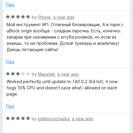
o
o
Flag
u
f
t
5
R
by
Phone
,
a year ago
o
a
Мой инструмент №1. Отличный блокировщик. А в паре с
f
t
uBlock origin вообще - сладкая парочка. Есть, конечно.
5
e
запарки при скачивании с ютуба роликов, но если их
d
знаешь, то не проблема. Долой трекеры и аналитику!
5
Даешь летающие сайты!
o
u
Flag
t
o
R
by
Maustek
,
a year ago
f
a
Worked perfectly until update to 140.0.2 (64 bit), it now
5
t
hogs 10% CPU and doesn't save what i allowed on each
e
page.
d
3
Flag
o
u
R
by
philipprochazka
,
a year ago
t
a
o
t