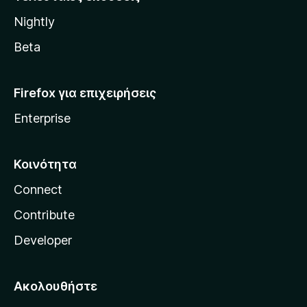
l
Nightly
l
a
Beta
Firefox για επιχειρήσεις
Enterprise
Κοινότητα
Connect
Contribute
Developer
Ακολουθήστε