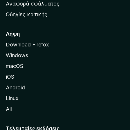
χ
Αναφορά σφάλματος
ε
ι
ς
Οδηγίες κριτικής
κ
ή
σ
Λήψη
ε
Download Firefox
λ
Windows
ί
δ
macOS
α
iOS
τ
η
Android
ς
Linux
M
All
o
z
i
Τελευταίες εκδόσεις