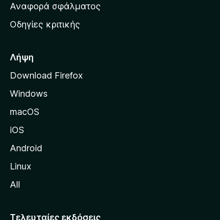
χ
Αναφορά σφάλματος
ε
ι
ς
Οδηγίες κριτικής
κ
ή
σ
Λήψη
ε
Download Firefox
λ
Windows
ί
δ
macOS
α
iOS
τ
η
Android
ς
Linux
M
All
o
z
i
Τελευταίες εκδόσεις