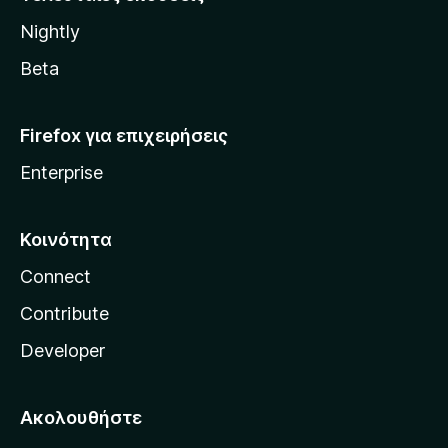
l
Nightly
l
a
Beta
Firefox για επιχειρήσεις
Enterprise
Κοινότητα
Connect
Contribute
Developer
Ακολουθήστε