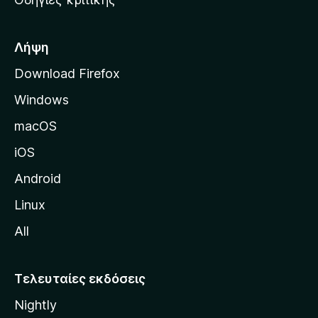
o
κ
x
ή
σ
Λήψη
ε
Download Firefox
λ
Windows
ί
δ
macOS
α
iOS
τ
η
Android
ς
Linux
M
All
o
z
i
Τελευταίες εκδόσεις
l
Nightly
l