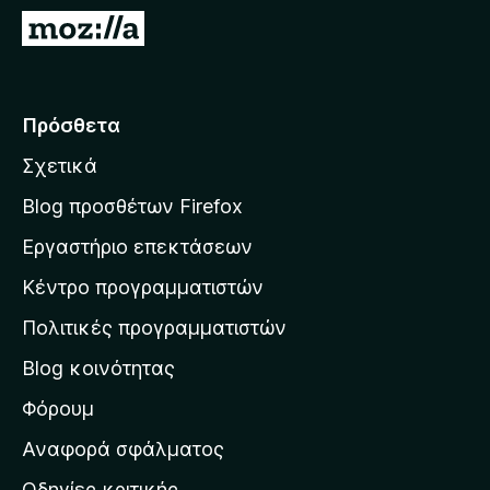
τ
Μ
ο
ε
ς
τ
π
ά
Πρόσθετα
ε
β
ρ
Σχετικά
α
ι
σ
ή
Blog προσθέτων Firefox
γ
η
Εργαστήριο επεκτάσεων
η
σ
σ
Κέντρο προγραμματιστών
τ
η
η
Πολιτικές προγραμματιστών
ς
ν
F
Blog κοινότητας
α
i
ρ
Φόρουμ
r
χ
e
Αναφορά σφάλματος
f
ι
Οδηγίες κριτικής