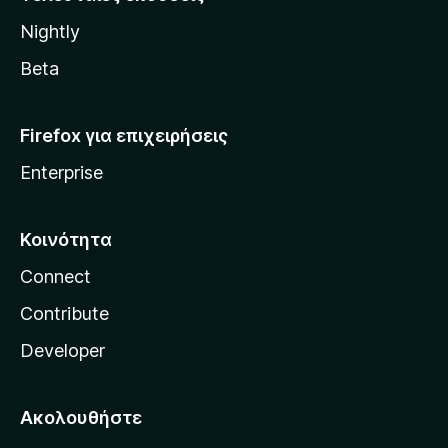
l
Nightly
l
a
Beta
Firefox για επιχειρήσεις
Enterprise
Κοινότητα
Connect
Contribute
Developer
Ακολουθήστε