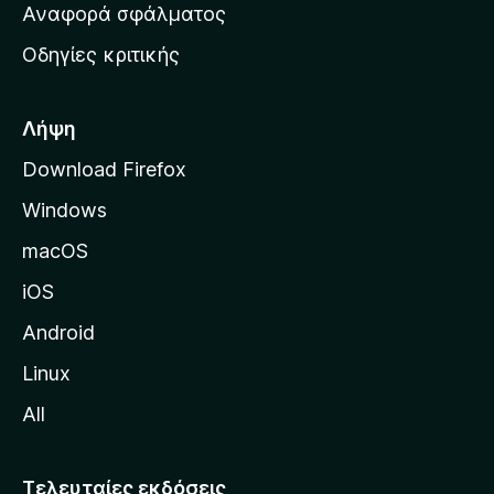
χ
Αναφορά σφάλματος
ε
ι
ς
Οδηγίες κριτικής
κ
ή
σ
Λήψη
ε
Download Firefox
λ
Windows
ί
δ
macOS
α
iOS
τ
η
Android
ς
Linux
M
All
o
z
i
Τελευταίες εκδόσεις