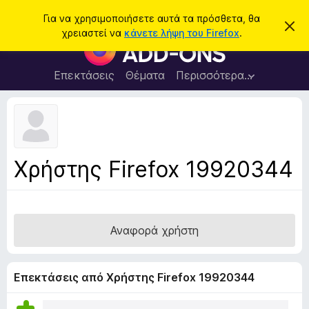
Α
Σύνδεση
Για να χρησιμοποιήσετε αυτά τα πρόσθετα, θα
Α
ν
χρειαστεί να
κάνετε λήψη του Firefox
.
π
Π
α
ό
ρ
ρ
ζ
ρ
ό
Επεκτάσεις
Θέματα
Περισσότερα…
ή
ι
σ
ψ
τ
η
θ
η
σ
ε
η
σ
μ
τ
η
ε
α
ί
Χρήστης Firefox 19920344
ω
π
σ
ρ
η
ς
ο
γ
Αναφορά χρήστη
ρ
ά
μ
Επεκτάσεις από Χρήστης Firefox 19920344
μ
α