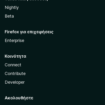
l
Nightly
l
a
Beta
Firefox για επιχειρήσεις
Enterprise
Κοινότητα
Connect
Contribute
Developer
Ακολουθήστε