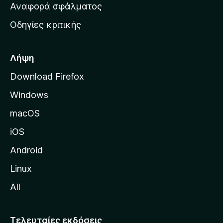
χ
Αναφορά σφάλματος
ε
ι
ς
Οδηγίες κριτικής
κ
ή
σ
Λήψη
ε
Download Firefox
λ
Windows
ί
δ
macOS
α
iOS
τ
η
Android
ς
Linux
M
All
o
z
i
Τελευταίες εκδόσεις