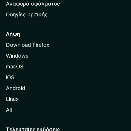
χ
Αναφορά σφάλματος
ε
ι
ς
Οδηγίες κριτικής
κ
ή
σ
Λήψη
ε
Download Firefox
λ
Windows
ί
δ
macOS
α
iOS
τ
η
Android
ς
Linux
M
All
o
z
i
Τελευταίες εκδόσεις