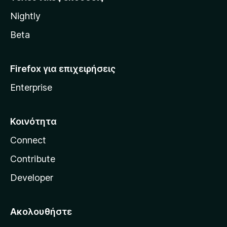
l
Nightly
l
a
Beta
Firefox για επιχειρήσεις
Enterprise
Κοινότητα
Connect
Contribute
Developer
Ακολουθήστε