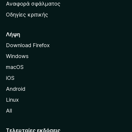
χ
Αναφορά σφάλματος
ε
ι
ς
Οδηγίες κριτικής
κ
ή
σ
Λήψη
ε
Download Firefox
λ
Windows
ί
δ
macOS
α
iOS
τ
η
Android
ς
Linux
M
All
o
z
i
Τελευταίες εκδόσεις