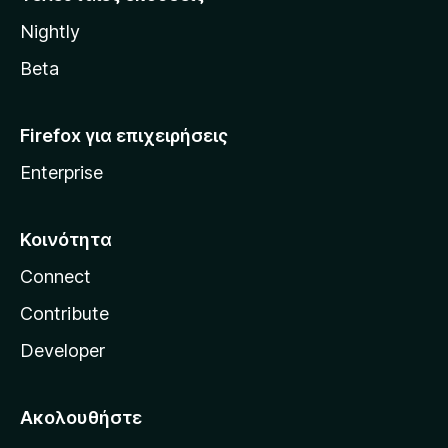
l
Nightly
l
a
Beta
Firefox για επιχειρήσεις
Enterprise
Κοινότητα
Connect
Contribute
Developer
Ακολουθήστε