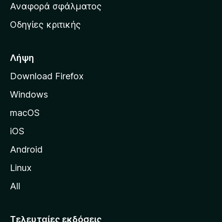
χ
Αναφορά σφάλματος
ε
ι
ς
Οδηγίες κριτικής
κ
ή
σ
Λήψη
ε
Download Firefox
λ
Windows
ί
δ
macOS
α
iOS
τ
η
Android
ς
Linux
M
All
o
z
i
Τελευταίες εκδόσεις