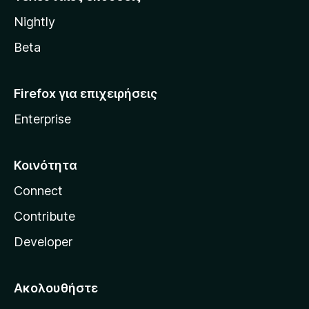
l
Nightly
l
a
Beta
Firefox για επιχειρήσεις
Enterprise
Κοινότητα
Connect
Contribute
Developer
Ακολουθήστε