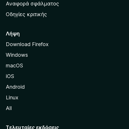
χ
Αναφορά σφάλματος
ε
ι
ς
Οδηγίες κριτικής
κ
ή
σ
Λήψη
ε
Download Firefox
λ
Windows
ί
δ
macOS
α
iOS
τ
η
Android
ς
Linux
M
All
o
z
i
Τελευταίες εκδόσεις