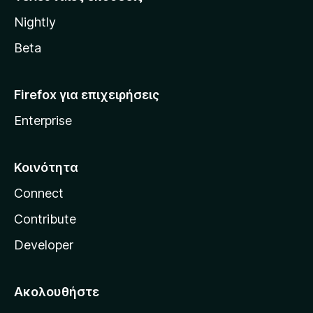
l
Nightly
l
a
Beta
Firefox για επιχειρήσεις
Enterprise
Κοινότητα
Connect
Contribute
Developer
Ακολουθήστε