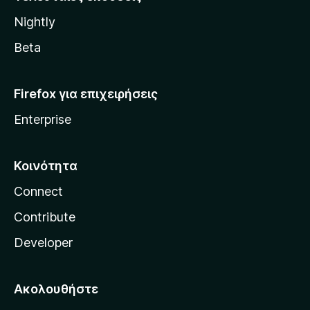
l
Nightly
l
a
Beta
Firefox για επιχειρήσεις
Enterprise
Κοινότητα
Connect
Contribute
Developer
Ακολουθήστε