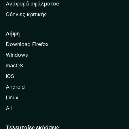
χ
Αναφορά σφάλματος
ε
ι
ς
Οδηγίες κριτικής
κ
ή
σ
Λήψη
ε
Download Firefox
λ
Windows
ί
δ
macOS
α
iOS
τ
η
Android
ς
Linux
M
All
o
z
i
Τελευταίες εκδόσεις