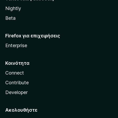
l
Nightly
l
a
Beta
Firefox για επιχειρήσεις
Enterprise
Κοινότητα
Connect
Contribute
Developer
Ακολουθήστε