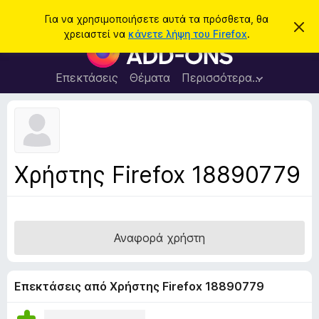
Α
Σύνδεση
Για να χρησιμοποιήσετε αυτά τα πρόσθετα, θα
Α
ν
χρειαστεί να
κάνετε λήψη του Firefox
.
π
Π
α
ό
ρ
ρ
ζ
ρ
ό
Επεκτάσεις
Θέματα
Περισσότερα…
ή
ι
σ
ψ
τ
η
θ
η
σ
ε
η
σ
μ
τ
η
ε
α
ί
Χρήστης Firefox 18890779
ω
π
σ
ρ
η
ς
ο
γ
Αναφορά χρήστη
ρ
ά
μ
Επεκτάσεις από Χρήστης Firefox 18890779
μ
α