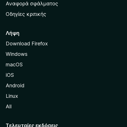
χ
Αναφορά σφάλματος
ε
ι
ς
Οδηγίες κριτικής
κ
ή
σ
Λήψη
ε
Download Firefox
λ
Windows
ί
δ
macOS
α
iOS
τ
η
Android
ς
Linux
M
All
o
z
i
Τελευταίες εκδόσεις