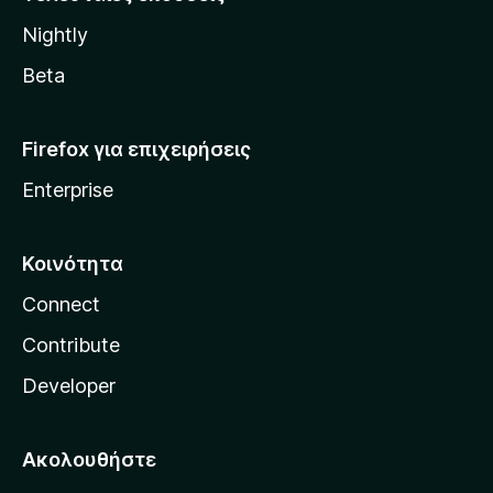
l
Nightly
l
a
Beta
Firefox για επιχειρήσεις
Enterprise
Κοινότητα
Connect
Contribute
Developer
Ακολουθήστε