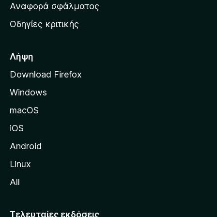
χ
Αναφορά σφάλματος
ε
ι
ς
Οδηγίες κριτικής
κ
ή
σ
Λήψη
ε
Download Firefox
λ
Windows
ί
δ
macOS
α
iOS
τ
η
Android
ς
Linux
M
All
o
z
i
Τελευταίες εκδόσεις