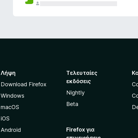
ς
Λήψη
Τελευταίες
Κ
εκδόσεις
Download Firefox
C
Nightly
Windows
Co
Beta
macOS
De
iOS
Firefox για
Android
επιχειρήσεις