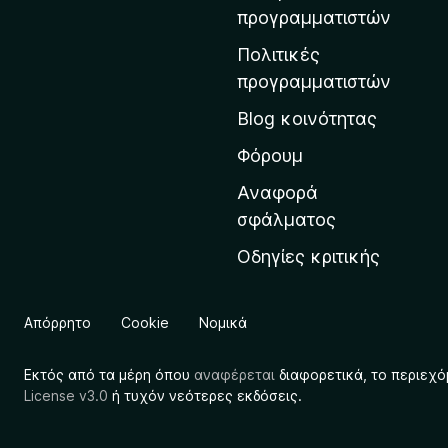
η
προγραμματιστών
ν
Πολιτικές
α
προγραμματιστών
ρ
Blog κοινότητας
χ
ι
Φόρουμ
κ
Αναφορά
ή
σφάλματος
σ
Οδηγίες κριτικής
ε
λ
ί
Απόρρητο
Cookie
Νομικά
δ
α
Εκτός από τα μέρη όπου
αναφέρεται
διαφορετικά, το περιεχό
τ
License v3.0
ή τυχόν νεότερες εκδόσεις.
η