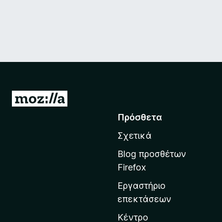
Μ
ε
Πρόσθετα
τ
Σχετικά
ά
β
Blog προσθέτων
α
Firefox
σ
Εργαστήριο
η
επεκτάσεων
σ
τ
Κέντρο