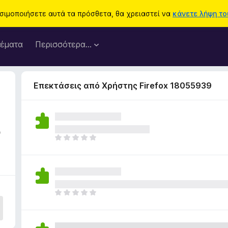
ησιμοποιήσετε αυτά τα πρόσθετα, θα χρειαστεί να
κάνετε λήψη του
έματα
Περισσότερα…
Επεκτάσεις από Χρήστης Firefox 18055939
5
Δ
ε
ν
υ
π
ά
Δ
ρ
ε
χ
ν
ο
υ