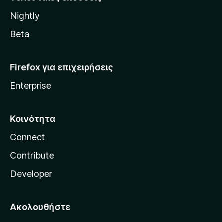
l
Nightly
l
a
Beta
Firefox για επιχειρήσεις
Enterprise
Κοινότητα
Connect
Contribute
Developer
Ακολουθήστε