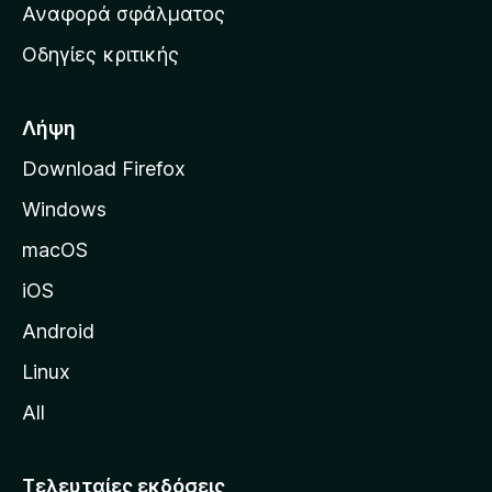
χ
Αναφορά σφάλματος
ε
ι
ς
Οδηγίες κριτικής
κ
ή
σ
Λήψη
ε
Download Firefox
λ
Windows
ί
δ
macOS
α
iOS
τ
η
Android
ς
Linux
M
All
o
z
i
Τελευταίες εκδόσεις