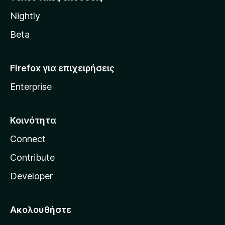
l
Nightly
l
a
Beta
Firefox για επιχειρήσεις
Enterprise
Κοινότητα
Connect
Contribute
Developer
Ακολουθήστε