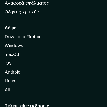
χ
Αναφορά σφάλματος
ε
ι
ς
Οδηγίες κριτικής
κ
ή
σ
Λήψη
ε
Download Firefox
λ
Windows
ί
δ
macOS
α
iOS
τ
η
Android
ς
Linux
M
All
o
z
i
Τελευταίες εκδόσεις