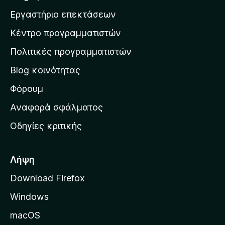
ς
η
η
λ
Εργαστήριο επεκτάσεων
β
ο
σ
α
γ
Κέντρο προγραμματιστών
τ
θ
ί
μ
η
ε
Πολιτικές προγραμματιστών
ο
ν
ς
λ
Blog κοινότητας
α
ο
ρ
Φόρουμ
γ
ί
χ
Αναφορά σφάλματος
ε
ι
ς
Οδηγίες κριτικής
κ
ή
σ
Λήψη
ε
Download Firefox
λ
Windows
ί
δ
macOS
α