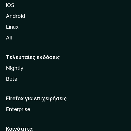
iOS
τ
η
Android
ς
Linux
M
All
o
z
i
Τελευταίες εκδόσεις
l
Nightly
l
a
Beta
Firefox για επιχειρήσεις
Enterprise
Κοινότητα