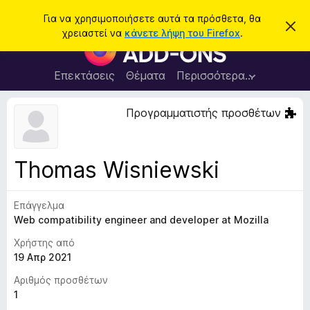
Α
Σύνδεση
Για να χρησιμοποιήσετε αυτά τα πρόσθετα, θα
Α
ν
χρειαστεί να
κάνετε λήψη του Firefox
.
π
Π
α
ό
ρ
ρ
ζ
ρ
ό
Επεκτάσεις
Θέματα
Περισσότερα…
ή
ι
σ
ψ
τ
η
θ
Προγραμματιστής προσθέτων
η
σ
ε
η
σ
μ
τ
η
ε
α
ί
Thomas Wisniewski
ω
π
σ
ρ
η
ς
Επάγγελμα
ο
Web compatibility engineer and developer at Mozilla
γ
ρ
Χρήστης από
ά
19 Απρ 2021
μ
Αριθμός προσθέτων
μ
1
α