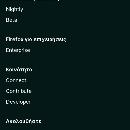
l
Nightly
l
a
Beta
Firefox για επιχειρήσεις
Enterprise
Κοινότητα
Connect
Contribute
Developer
Ακολουθήστε