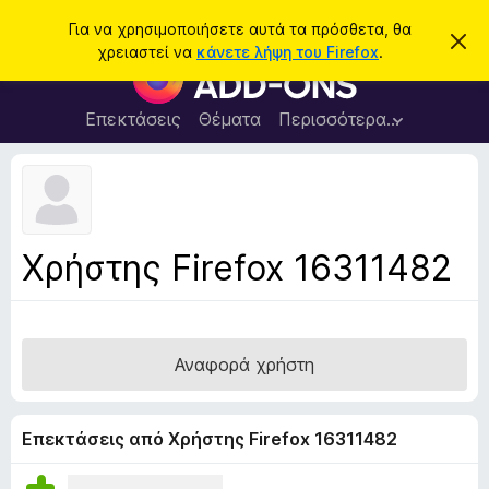
Α
Σύνδεση
Για να χρησιμοποιήσετε αυτά τα πρόσθετα, θα
Α
ν
χρειαστεί να
κάνετε λήψη του Firefox
.
π
Π
α
ό
ρ
ρ
ζ
ρ
ό
Επεκτάσεις
Θέματα
Περισσότερα…
ή
ι
σ
ψ
τ
η
θ
η
σ
ε
η
σ
μ
τ
η
ε
α
ί
Χρήστης Firefox 16311482
ω
π
σ
ρ
η
ς
ο
γ
Αναφορά χρήστη
ρ
ά
μ
Επεκτάσεις από Χρήστης Firefox 16311482
μ
α