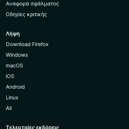
χ
Αναφορά σφάλματος
ε
ι
ς
Οδηγίες κριτικής
κ
ή
σ
Λήψη
ε
Download Firefox
λ
Windows
ί
δ
macOS
α
iOS
τ
η
Android
ς
Linux
M
All
o
z
i
Τελευταίες εκδόσεις