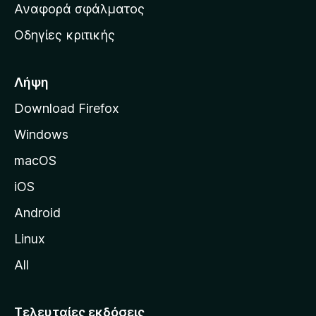
χ
Αναφορά σφάλματος
ε
ι
ς
Οδηγίες κριτικής
κ
ή
σ
Λήψη
ε
Download Firefox
λ
Windows
ί
δ
macOS
α
iOS
τ
η
Android
ς
Linux
M
All
o
z
i
Τελευταίες εκδόσεις