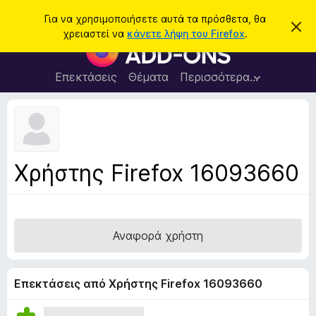
Α
Σύνδεση
Για να χρησιμοποιήσετε αυτά τα πρόσθετα, θα
Α
ν
χρειαστεί να
κάνετε λήψη του Firefox
.
π
Π
α
ό
ρ
ρ
ζ
ρ
ό
Επεκτάσεις
Θέματα
Περισσότερα…
ή
ι
σ
ψ
τ
η
θ
η
σ
ε
η
σ
μ
τ
η
ε
α
ί
Χρήστης Firefox 16093660
ω
π
σ
ρ
η
ς
ο
γ
Αναφορά χρήστη
ρ
ά
μ
Επεκτάσεις από Χρήστης Firefox 16093660
μ
α