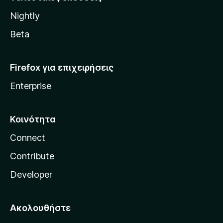
l
Nightly
l
a
Beta
Firefox για επιχειρήσεις
Enterprise
Κοινότητα
Connect
Contribute
Developer
Ακολουθήστε