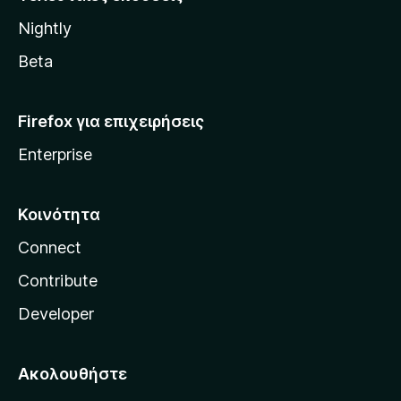
l
Nightly
l
a
Beta
Firefox για επιχειρήσεις
Enterprise
Κοινότητα
Connect
Contribute
Developer
Ακολουθήστε