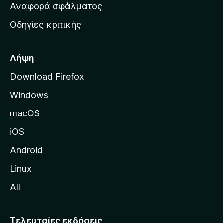
χ
Αναφορά σφάλματος
ε
ι
ς
Οδηγίες κριτικής
κ
ή
σ
Λήψη
ε
Download Firefox
λ
Windows
ί
δ
macOS
α
iOS
τ
η
Android
ς
Linux
M
All
o
z
i
Τελευταίες εκδόσεις