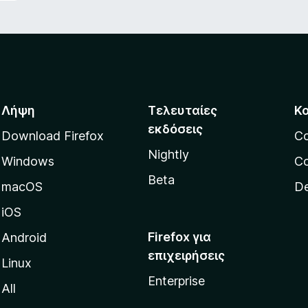
Λήψη
Τελευταίες
Κ
εκδόσεις
Download Firefox
C
Nightly
Windows
Co
Beta
macOS
De
iOS
Firefox για
Android
επιχειρήσεις
Linux
Enterprise
All