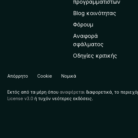
o
προγραμματιστών
ρ
x
Blog κοινότητας
χ
ι
Φόρουμ
κ
Αναφορά
ή
σφάλματος
σ
Οδηγίες κριτικής
ε
λ
ί
Απόρρητο
Cookie
Νομικά
δ
α
Εκτός από τα μέρη όπου
αναφέρεται
διαφορετικά, το περιεχό
τ
License v3.0
ή τυχόν νεότερες εκδόσεις.
η
ς
M
o