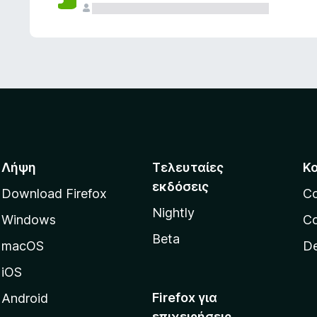
ς
Λήψη
Τελευταίες
Κ
εκδόσεις
Download Firefox
C
Nightly
Windows
Co
Beta
macOS
De
iOS
Firefox για
Android
επιχειρήσεις