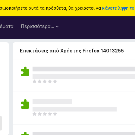
ησιμοποιήσετε αυτά τα πρόσθετα, θα χρειαστεί να
κάνετε λήψη του
έματα
Περισσότερα…
Επεκτάσεις από Χρήστης Firefox 14013255
Δ
ε
ν
υ
π
ά
Δ
ρ
ε
χ
ν
ο
υ