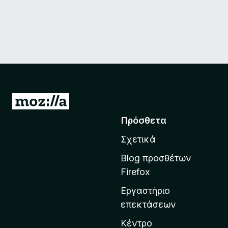
Μ
ε
Πρόσθετα
τ
Σχετικά
ά
β
Blog προσθέτων
α
Firefox
σ
Εργαστήριο
η
επεκτάσεων
σ
τ
Κέντρο