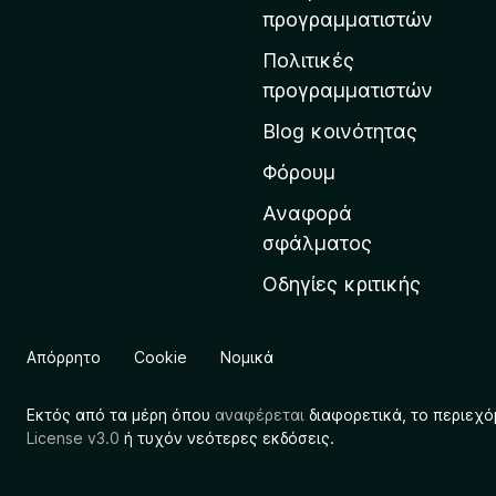
η
προγραμματιστών
ν
Πολιτικές
α
προγραμματιστών
ρ
Blog κοινότητας
χ
ι
Φόρουμ
κ
Αναφορά
ή
σφάλματος
σ
Οδηγίες κριτικής
ε
λ
ί
Απόρρητο
Cookie
Νομικά
δ
α
Εκτός από τα μέρη όπου
αναφέρεται
διαφορετικά, το περιεχό
τ
License v3.0
ή τυχόν νεότερες εκδόσεις.
η