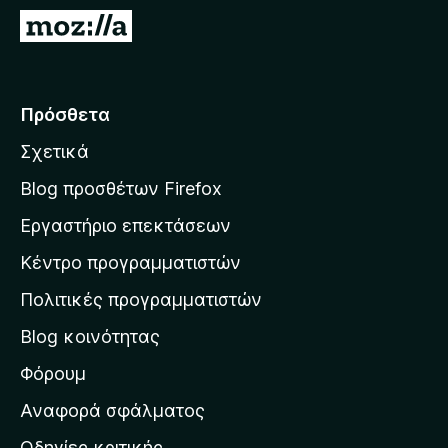
τ
Μ
ο
ε
ς
τ
π
ά
Πρόσθετα
ε
β
ρ
Σχετικά
α
ι
σ
ή
Blog προσθέτων Firefox
γ
η
Εργαστήριο επεκτάσεων
η
σ
σ
Κέντρο προγραμματιστών
τ
η
η
Πολιτικές προγραμματιστών
ς
ν
F
Blog κοινότητας
α
i
ρ
Φόρουμ
r
χ
e
Αναφορά σφάλματος
f
ι
Οδηγίες κριτικής