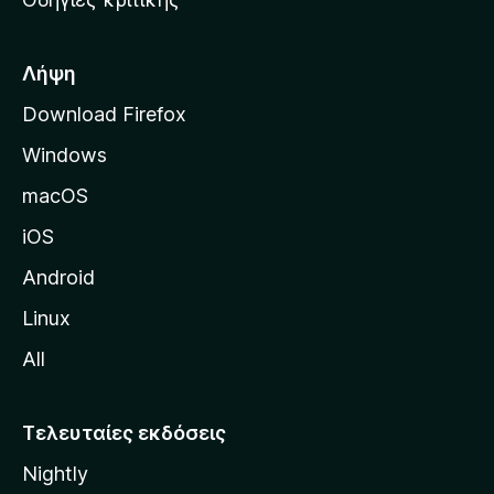
o
κ
x
ή
σ
Λήψη
ε
Download Firefox
λ
Windows
ί
δ
macOS
α
iOS
τ
η
Android
ς
Linux
M
All
o
z
i
Τελευταίες εκδόσεις
l
Nightly
l