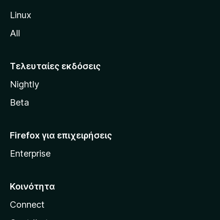
ς
Linux
M
All
o
z
i
Τελευταίες εκδόσεις
l
Nightly
l
a
Beta
Firefox για επιχειρήσεις
Enterprise
Κοινότητα
Connect