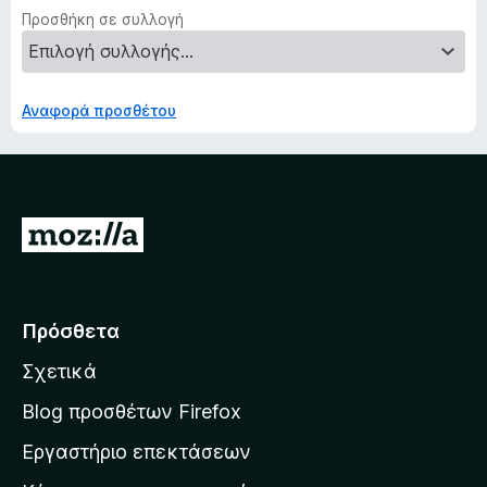
Προσθήκη σε συλλογή
Αναφορά προσθέτου
Μ
ε
τ
ά
Πρόσθετα
β
Σχετικά
α
σ
Blog προσθέτων Firefox
η
Εργαστήριο επεκτάσεων
σ