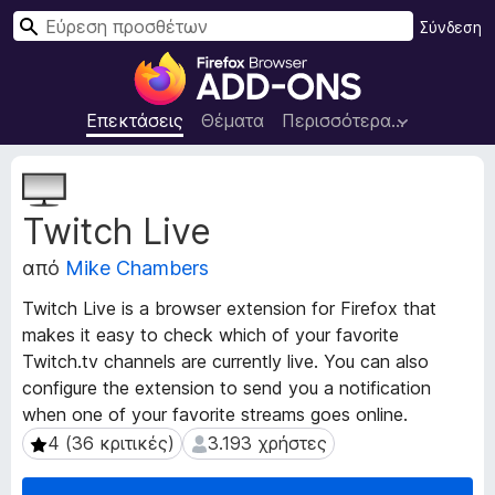
Α
Σύνδεση
ν
Π
α
ρ
ζ
ό
Επεκτάσεις
Θέματα
Περισσότερα…
ή
σ
τ
θ
Μ
η
ε
ε
σ
Twitch Live
τ
τ
η
α
α
από
Mike Chambers
δ
π
ε
ρ
Twitch Live is a browser extension for Firefox that
δ
ο
makes it easy to check which of your favorite
ο
γ
Twitch.tv channels are currently live. You can also
μ
ρ
έ
configure the extension to send you a notification
ν
ά
when one of your favorite streams goes online.
α
μ
4 (36 κριτικές)
3.193 χρήστες
4 (36 κριτικές)
3.193 χρήστες
ε
μ
π
α