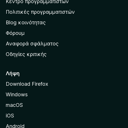
Κέντρο προγραμματιστών
τ
η
Πολιτικές προγραμματιστών
ν
Blog κοινότητας
α
ρ
Φόρουμ
χ
Αναφορά σφάλματος
ι
Οδηγίες κριτικής
κ
ή
σ
Λήψη
ε
Download Firefox
λ
Windows
ί
δ
macOS
α
iOS
τ
η
Android