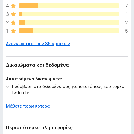
ν
4
7
υ
π
3
1
ά
2
2
ρ
1
5
χ
ο
Ανάγνωση και των 36 κριτικών
υ
ν
α
κ
Δικαιώματα και δεδομένα
ό
μ
Απαιτούμενα δικαιώματα:
η
Πρόσβαση στα δεδομένα σας για ιστοτόπους του τομέα
β
twitch.tv
α
θ
Μάθετε περισσότερα
μ
ο
λ
ο
Περισσότερες πληροφορίες
γ