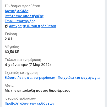
ί
Σύνδεσμοι προσθέτου
ε
Αρχική σελίδα
ς
Ιστότοπος υποστήριξης
Email υποστήριξης
Αντιγραφή ID του πρόσθετου
Έκδοση
2.0.1
Μέγεθος
63,56 KB
Τελευταία ενημέρωση
4 χρόνια πριν (7 Μαρ 2022)
Σχετικές κατηγορίες
Ειδοποιήσεις και ενημερώσεις
Παιχνίδια και ψυχαγωγία
Άδεια
Με την επιφύλαξη παντός δικαιώματος
Ιστορικό εκδόσεων
Προβολή όλων των εκδόσεων