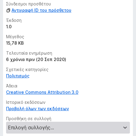
o
μ
Σύνδεσμοι προσθέτου
η
x
Αντιγραφή ID του πρόσθετου
β
α
Έκδοση
θ
1.0
μ
Μέγεθος
ο
15,78 KB
λ
ο
Τελευταία ενημέρωση
γ
6 χρόνια πριν (20 Σεπ 2020)
ί
Σχετικές κατηγορίες
ε
Πολιτισμός
ς
Άδεια
Creative Commons Attribution 3.0
Ιστορικό εκδόσεων
Προβολή όλων των εκδόσεων
Προσθήκη σε συλλογή