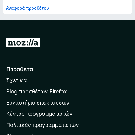
Αναφορά προσθέτου
Μ
ε
τ
ά
Πρόσθετα
β
Σχετικά
α
σ
Blog προσθέτων Firefox
η
Εργαστήριο επεκτάσεων
σ
Κέντρο προγραμματιστών
τ
η
Πολιτικές προγραμματιστών
ν