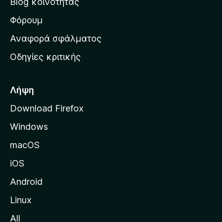
Blog κοινότητας
α
ρ
Φόρουμ
χ
Αναφορά σφάλματος
ι
Οδηγίες κριτικής
κ
ή
σ
Λήψη
ε
Download Firefox
λ
Windows
ί
δ
macOS
α
iOS
τ
η
Android
ς
Linux
M
All
o