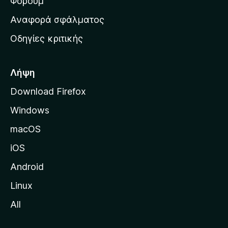
ρ
Φόρουμ
χ
Αναφορά σφάλματος
ι
Οδηγίες κριτικής
κ
ή
σ
Λήψη
ε
Download Firefox
λ
Windows
ί
δ
macOS
α
iOS
τ
η
Android
ς
Linux
M
All
o
z