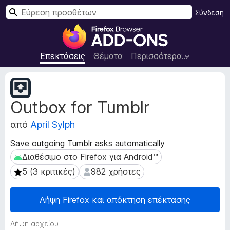
Α
Σύνδεση
ν
Π
α
ρ
ζ
ό
Επεκτάσεις
Θέματα
Περισσότερα…
ή
σ
τ
θ
Μ
η
ε
ε
σ
Outbox for Tumblr
τ
τ
η
α
α
από
April Sylph
δ
π
ε
ρ
Save outgoing Tumblr asks automatically
δ
ο
Διαθέσιμο στο Firefox για Android™
Διαθέσιμο στο Firefox για Android™
ο
γ
μ
5 (3 κριτικές)
982 χρήστες
5 (3 κριτικές)
982 χρήστες
ρ
έ
ν
ά
Λήψη Firefox και απόκτηση επέκτασης
α
μ
ε
μ
π
Λήψη αρχείου
α