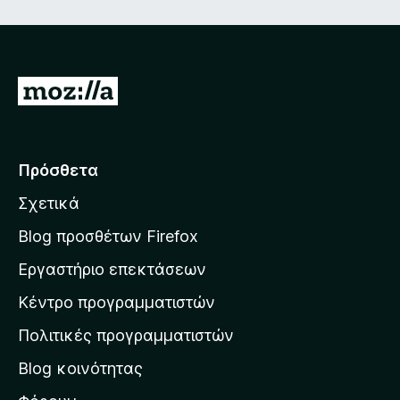
Μ
ε
τ
ά
Πρόσθετα
β
Σχετικά
α
σ
Blog προσθέτων Firefox
η
Εργαστήριο επεκτάσεων
σ
Κέντρο προγραμματιστών
τ
η
Πολιτικές προγραμματιστών
ν
Blog κοινότητας
α