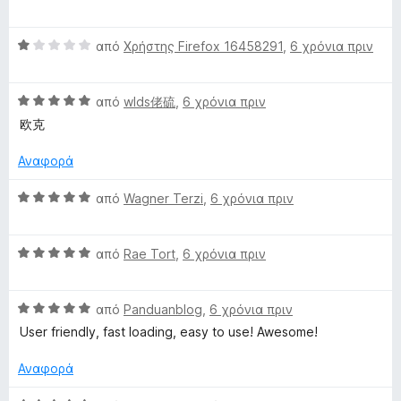
o
α
ο
γ
1
x
d
θ
λ
ί
α
Β
μ
από
Χρήστης Firefox 16458291
,
6 χρόνια πριν
ο
α
π
α
ο
γ
1
ό
e
θ
λ
ί
α
5
Β
μ
από
wlds佬硫
,
6 χρόνια πριν
ο
α
π
F
α
ο
γ
5
ό
欧克
θ
λ
ί
α
5
l
μ
ο
α
π
Αναφορά
ο
γ
5
ό
λ
ί
α
5
Β
a
από
Wagner Terzi
,
6 χρόνια πριν
ο
α
π
α
γ
1
ό
θ
g
ί
α
5
Β
μ
από
Rae Tort
,
6 χρόνια πριν
α
π
α
ο
B
5
ό
θ
λ
α
5
Β
μ
από
Panduanblog
,
6 χρόνια πριν
ο
π
α
l
ο
γ
User friendly, fast loading, easy to use! Awesome!
ό
θ
λ
ί
5
μ
ο
α
Αναφορά
a
ο
γ
5