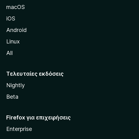
δ
macOS
α
iOS
τ
η
Android
ς
Linux
M
All
o
z
i
Τελευταίες εκδόσεις
l
Nightly
l
a
Beta
Firefox για επιχειρήσεις
Enterprise