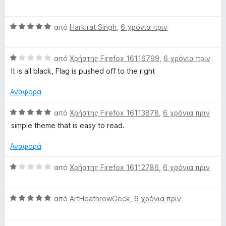
α
ο
γ
4
ό
θ
λ
ί
α
5
Β
μ
από
Harkirat Singh
,
6 χρόνια πριν
ο
α
π
α
ο
γ
5
ό
θ
λ
ί
α
5
Β
μ
από
Χρήστης Firefox 16116799
,
6 χρόνια πριν
ο
α
π
α
ο
γ
5
ό
It is all black, Flag is pushed off to the right
θ
λ
ί
α
5
μ
ο
α
π
Αναφορά
ο
γ
5
ό
λ
ί
α
5
Β
από
Χρήστης Firefox 16113878
,
6 χρόνια πριν
ο
α
π
α
simple theme that is easy to read.
γ
5
ό
θ
ί
α
5
μ
Αναφορά
α
π
ο
1
ό
λ
Β
από
Χρήστης Firefox 16112786
,
6 χρόνια πριν
α
5
ο
α
π
γ
θ
ό
ί
Β
μ
από
ArtHeathrowGeck
,
6 χρόνια πριν
5
α
α
ο
5
θ
λ