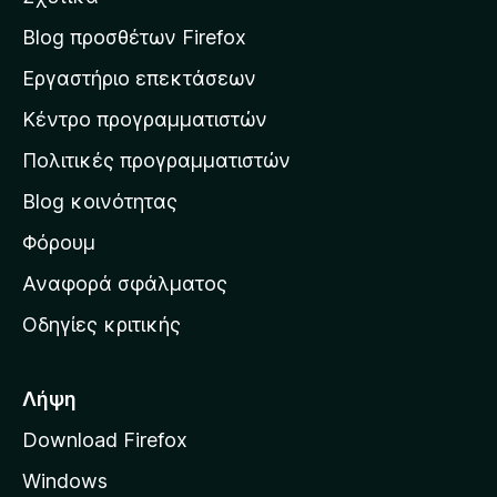
α
σ
Blog προσθέτων Firefox
η
Εργαστήριο επεκτάσεων
σ
Κέντρο προγραμματιστών
τ
η
Πολιτικές προγραμματιστών
ν
Blog κοινότητας
α
ρ
Φόρουμ
χ
Αναφορά σφάλματος
ι
Οδηγίες κριτικής
κ
ή
σ
Λήψη
ε
Download Firefox
λ
Windows
ί