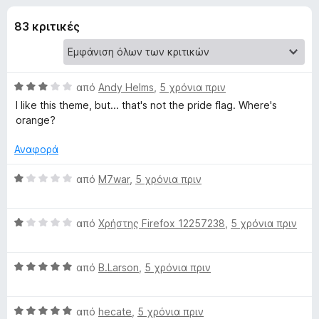
έ
3
τ
,
83 κριτικές
ο
ς
9
ς
α
π
γ
π
ε
ό
Β
από
Andy Helms
,
5 χρόνια πριν
5
ρ
ι
α
I like this theme, but... that's not the pride flag. Where's
ι
θ
orange?
μ
ή
α
ο
γ
Αναφορά
λ
η
τ
ο
Β
από
M7war
,
5 χρόνια πριν
σ
γ
α
η
ο
ί
θ
ς
α
Β
μ
από
Χρήστης Firefox 12257238
,
5 χρόνια πριν
F
3
α
P
ο
α
i
θ
λ
π
Β
μ
από
B.Larson
,
5 χρόνια πριν
ο
r
r
ό
α
ο
γ
e
5
θ
λ
ί
f
i
Β
μ
από
hecate
,
5 χρόνια πριν
ο
α